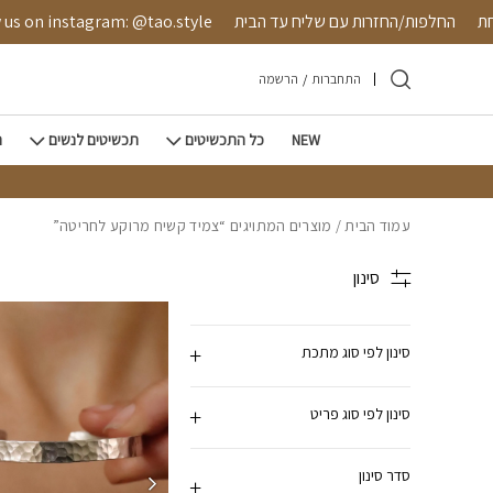
חזרה למעלה
Skip to Conten
טחת
החלפות/החזרות עם שליח עד הבית
s on instagram: @tao.style
התחברות
/
הרשמה
NEW
כל התכשיטים
תכשיטים לנשים
ת
עמוד הבית
/ מוצרים המתויגים “צמיד קשיח מרוקע לחריטה”
סינון
סינון לפי סוג מתכת
סינון לפי סוג פריט
סדר סינון