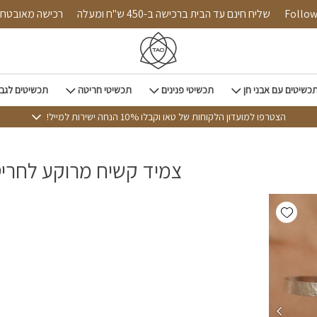
Follow u
שליח חינם עד הבית ברכישה ב-450 ש"ח ומעלה
רכישה מאוב
כשיטים עם אבני חן
תכשיטי פנינים
תכשיטי חריטה
תכשיטים לגב
הצטרפו למועדון הלקוחות של טאו וקבלו 10% הנחה ישירות למייל!
צמיד קשיח מרוקע לחרי
Add wishlist