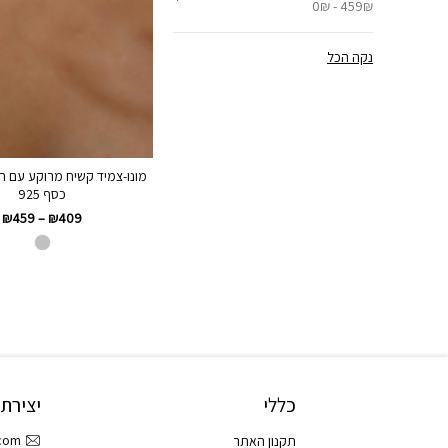
0₪ - 459₪
נקה הכל
מונו-צמיד קשיח מרוקע עם ח
כסף 925
₪
459
–
₪
409
כללי
יצירת
.com
תקנון האתר