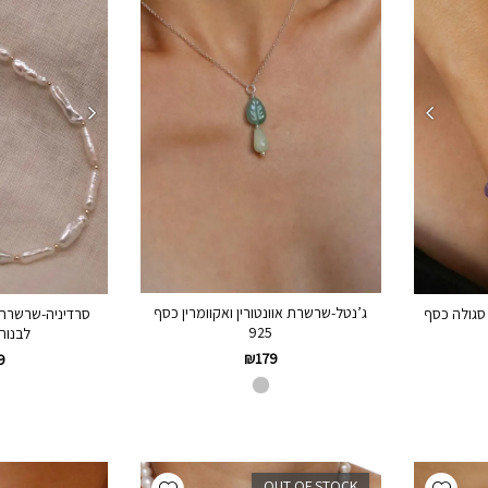
ג’נטל-שרשרת אוונטורין ואקוומרין כסף
סגולה כסף
סרדיניה-שרשרת ג
925
לבנות
₪
179
9
Add wishlist
Add wishlist
OUT OF STOCK