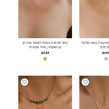
ם קצרה בגווני טורקיז
בוסר-שרשרת צמודה לצוואר אבני חן
925
קריסוקולה, ספיר וטנזנייט
₪
349
₪
19
Add wishlist
Add wishlist