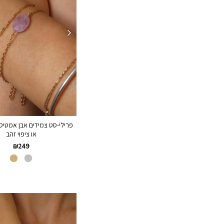
או ציפוי זהב
₪
249