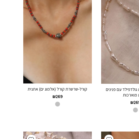
קורל-שרשרת קורל (אלמוג ים) אתנית
ולדפילד עם פנינים
 מוארכות
₪
269
₪
26
Add wishlist
Add wishlist