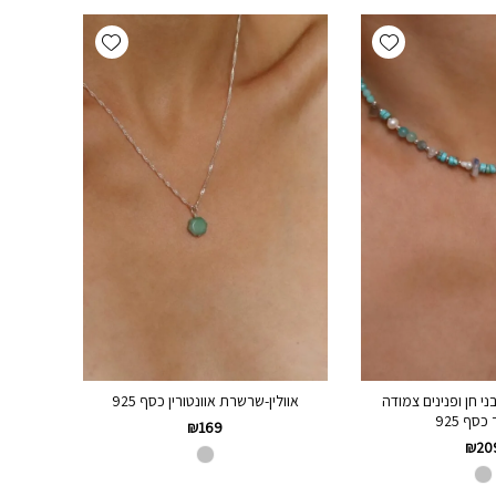
Add wishlist
Add wishlist
י חן ופנינים צמודה
אוולין-שרשרת אוונטורין כסף 925
כסף 925
₪
169
₪
20