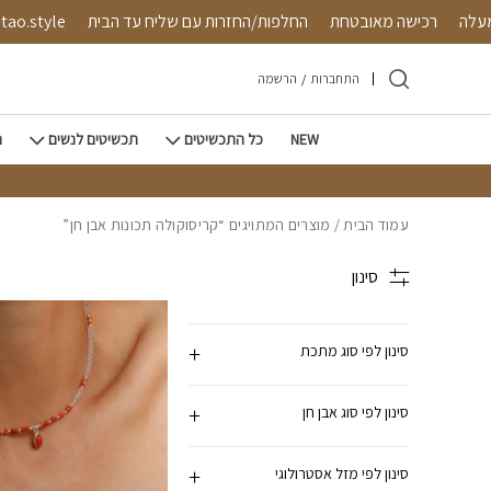
חזרה למעלה
Skip to Conten
450 ש"ח ומעלה
רכישה מאובטחת
החלפות/החזרות עם שליח ע
התחברות
/
הרשמה
NEW
כל התכשיטים
תכשיטים לנשים
ת
עמוד הבית
/ מוצרים המתויגים “קריסוקולה תכונות אבן חן”
סינון
סינון לפי סוג מתכת
סינון לפי סוג אבן חן
סינון לפי מזל אסטרולוגי