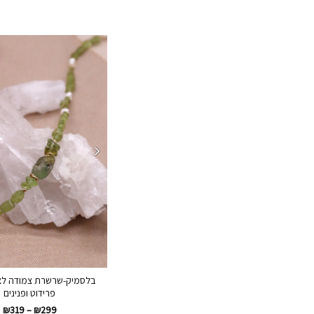
בלסמיק-שרשרת צמודה לצו
פרידוט ופנינים
₪
319
–
₪
299