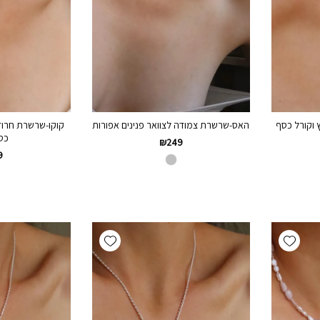
 וקורל כסף
האס-שרשרת צמודה לצוואר פנינים אפורות
קוקו-שרשרת חרוזי
כסף 
₪
249
9
Add wishlist
Add wishlist