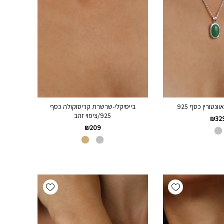
נטורין כסף 925
בייסיקלי-שרשרת קריסוקולה כסף
925/ציפוי זהב
₪
32
₪
209
Add wishlist
Add wishlist