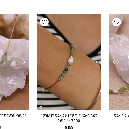
Add wishlist
Add wishlist
ואר אבני
סנגריה-צמיד יד עדין עם אבני חן טורקיז
גרנטה-שרשרת זהב 
אפריקאי ופנינה
י
9
₪
159