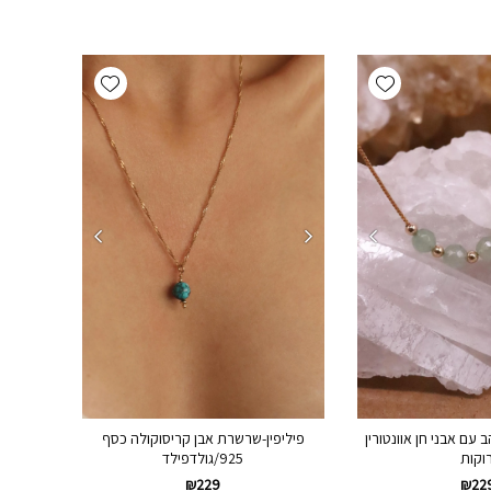
Add wishlist
Add wishlist
עם אבני חן אוונטורין
פיליפין-שרשרת אבן קריסוקולה כסף
רוקות
925/גולדפילד
₪
229
₪
22