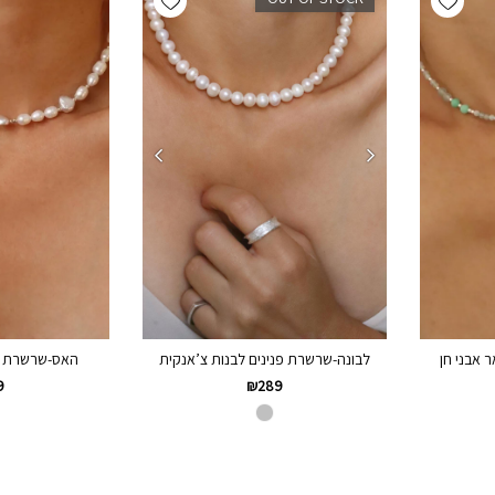
 אבני חן
האס-שרשרת פנ
לבונה-שרשרת פנינים לבנות צ’אנקית
9
₪
289