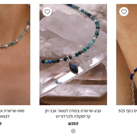
Add wishlist
Add wishlist
כסף 925
סושי-שרשרת אבנ
טבע-שרשרת צמודה לצוואר אבני חן
לצוואר 
קריסוקולה ולברדורייט
9
₪
389