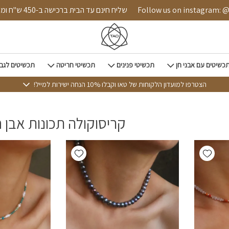
ד הבית
Follow us on instagram: @tao.style
שליח חינם עד הבית ברכישה ב-0
כשיטים עם אבני חן
תכשיטי פנינים
תכשיטי חריטה
תכשיטים לגב
הצטרפו למועדון הלקוחות של טאו וקבלו 10% הנחה ישירות למייל!
קריסוקולה תכונות אבן ח
Add wishlist
Add wishlist