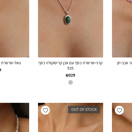
 אבני חן
קרני-שרשרת כסף עם אבן קריסוקולה כסף
נואל-שרשרת אוו
925
9
₪
329
Add wishlist
Add wishlist
OUT OF STOCK