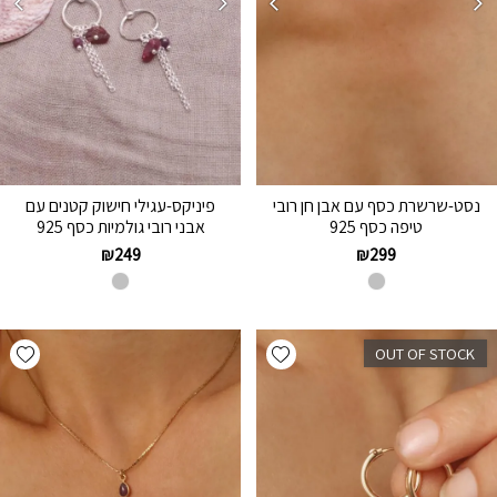
נסט-שרשרת כסף עם אבן חן רובי
פיניקס-עגילי חישוק קטנים עם
טיפה כסף 925
אבני רובי גולמיות כסף 925
₪
249
₪
299
hlist
Add wishlist
OUT OF STOCK