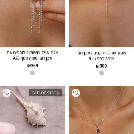
אגם-עגילי חישוק מלופפים עם
שפע-שרשרת עניבה אבן רובי
אבן רובי טיפה כסף 925
טיפה כסף 925
₪
369
₪
309
hlist
Add wishlist
OUT OF STOCK