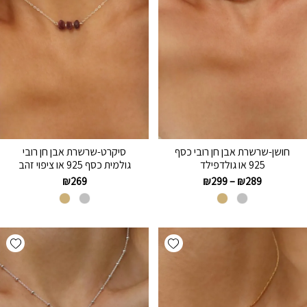
חושן-שרשרת אבן חן רובי כסף
סיקרט-שרשרת אבן חן רובי
925 או גולדפילד
גולמית כסף 925 או ציפוי זהב
₪
269
₪
299
–
₪
289
hlist
Add wishlist