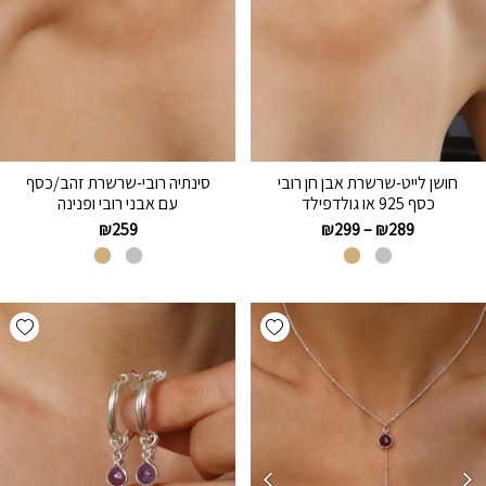
חושן לייט-שרשרת אבן חן רובי
סינתיה רובי-שרשרת זהב/כסף
כסף 925 או גולדפילד
עם אבני רובי ופנינה
₪
259
₪
299
–
₪
289
hlist
Add wishlist