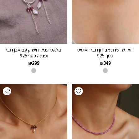
זואי-שרשרת אבן חן רובי זואיסיט
בלאס-עגילי חישוק עם אבן רובי
כסף 925
ופנינה כסף 925
₪
299
₪
349
hlist
Add wishlist