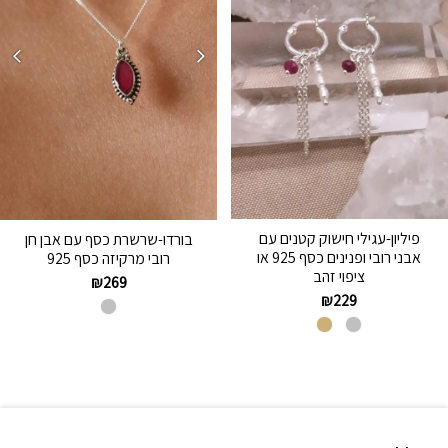
פיליון-עגילי חישוק קטנים עם
בורדו-שרשרת כסף עם אבן חן
אבני רובי ופנינים כסף 925 או
רובי מרקיזה כסף 925
ציפוי זהב
₪
269
₪
229