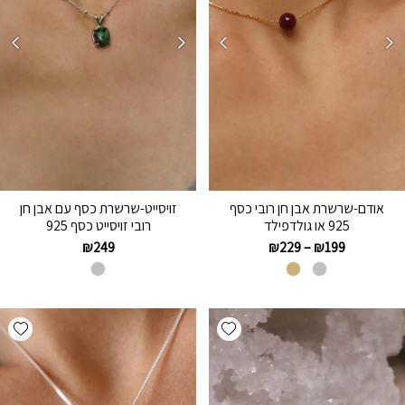
אודם-שרשרת אבן חן רובי כסף
זויסייט-שרשרת כסף עם אבן חן
925 או גולדפילד
רובי זויסייט כסף 925
₪
249
₪
229
–
₪
199
hlist
Add wishlist