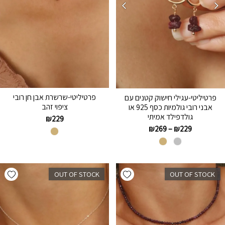
פרטיליטי-שרשרת אבן חן רובי
פרטיליטי-עגילי חישוק קטנים עם
ציפוי זהב
אבני רובי גולמיות כסף 925 או
גולדפילד אמיתי
₪
229
₪
269
–
₪
229
hlist
Add wishlist
OUT OF STOCK
OUT OF STOCK