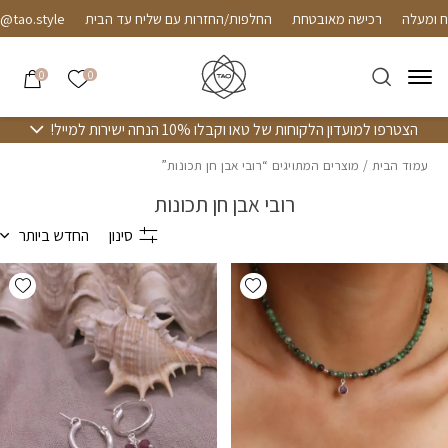
חזרה למעלה
Skip to Conten
עלה
רכישה מאובטחת
החלפות/החזרות עם שליח עד הבית
le
הרשימה שלי
0
0
הצטרפו למועדון הלקוחות של טאו וקבלו 10% הנחה ישירות למייל!
עמוד הבית
/ מוצרים המתויגים “רובי אבן חן תכונות”
רובי אבן חן תכונות
סינון
החדש ביותר
hlist
Add wishlist