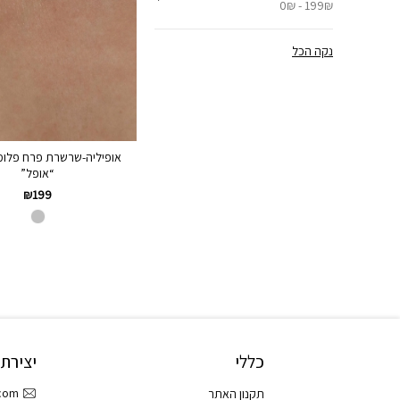
0₪ - 199₪
נקה הכל
אופיליה-שרשרת פרח פלומר
“אופל”
₪
199
כללי
יצירת
.com
תקנון האתר