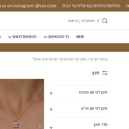
חזרה למעלה
Skip to Conten
טחת
החלפות/החזרות עם שליח עד הבית
us on instagram: @tao.style
התחברות
/
הרשמה
NEW
כל התכשיטים
תכשיטים לנשים
ת
עמוד הבית
/ מוצרים המתויגים “שרשראות אופל”
סינון
סינון לפי סוג מתכת
סינון לפי סוג פריט
סדר סינון