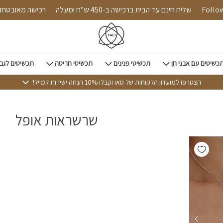
Follow 
שליח חינם עד הבית ברכישה ב-450 ש"ח ומעלה
רכישה מאובט
כשיטים עם אבני חן
תכשיטי פנינים
תכשיטי חריטה
תכשיטים לגב
הצטרפו למועדון הלקוחות של טאו וקבלו 10% הנחה ישירות למייל!
שרשראות אופל
Add wishlist