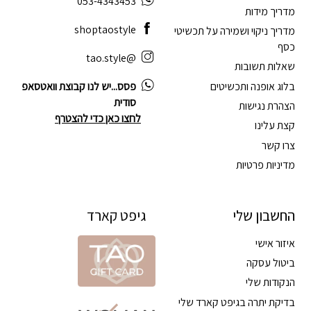
053-4343453
מדריך מידות
shoptaostyle
מדריך ניקוי ושמירה על תכשיטי
כסף
@tao.style
שאלות תשובות
בלוג אופנה ותכשיטים
פסס...יש לנו קבוצת וואטסאפ
סודית
הצהרת נגישות
לחצו כאן כדי להצטרף
קצת עלינו
צרו קשר
מדיניות פרטיות
החשבון שלי
גיפט קארד
איזור אישי
ביטול עסקה
הנקודות שלי
בדיקת יתרה בגיפט קארד שלי