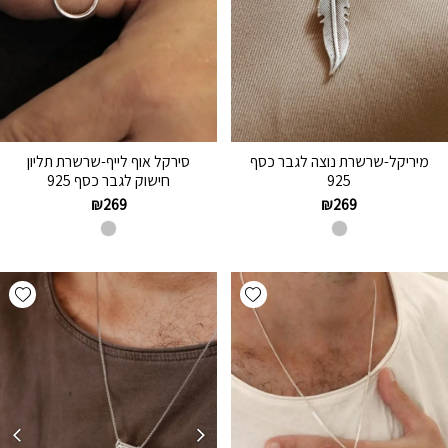
מיריקל-שרשרת נוצה לגבר כסף
סירקל אוף לייף-שרשרת תליון
925
חישוק לגבר כסף 925
₪
269
₪
269
hlist
Add wishlist