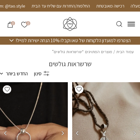
חזרה למעלה
Skip to Conten
רכישה מאובטחת
החלפות/החזרות עם שליח עד הבית
 @tao.style
הרשימה שלי
0
0
הצטרפו למועדון הלקוחות של טאו וקבלו 10% הנחה ישירות למייל!
עמוד הבית
/ מוצרים המתויגים “שרשראות גולשים”
שרשראות גולשים
סינון
החדש ביותר
hlist
Add wishlist