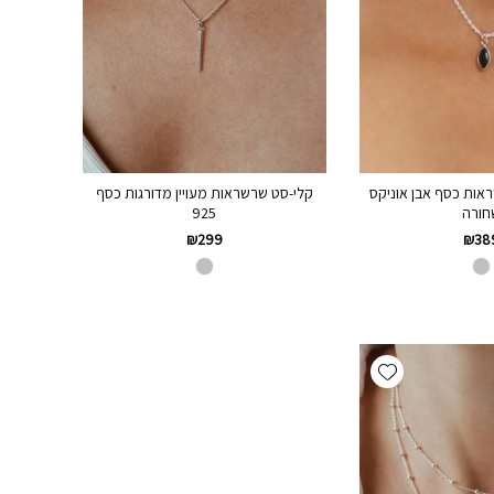
אות כסף אבן אוניקס
קלי-סט שרשראות מעויין מדורגות כסף
חורה
925
₪
299
₪
38
Add wishlist