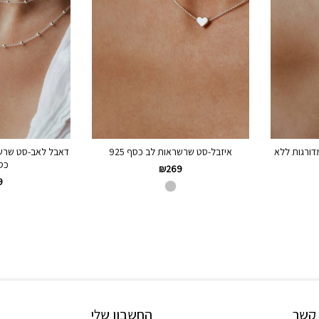
ורגות ללא
איזבל-סט שרשראות לב כסף 925
דאבל לאב-סט שרשר
כסף 
₪
269
9
 קשר
החשבון שלי