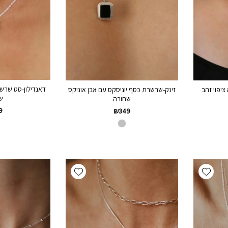
דאנדילון-סט שרשר
יפוי זהב
זינק-שרשרת כסף יוניסקס עם אבן אוניקס
ש
שחורה
9
₪
349
Add wishlist
Add wishlist