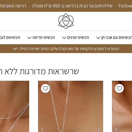
Follow us o
שליח חינם עד הבית ברכישה ב-450 ש"ח ומעלה
רכישה מא
כשיטים עם אבני חן
תכשיטי פנינים
תכשיטי חריטה
תכשיטים לגב
הצטרפו למועדון הלקוחות של טאו וקבלו 10% הנחה ישירות למייל!
שרשראות מדורגות ללא תל
Add wishlist
Add wishlist