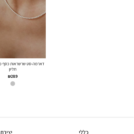
דארמה-סט שרשראות כסף מד
תליון
₪
289
כללי
יצירת