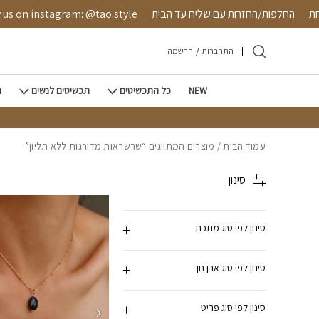
חזרה למעלה
Skip to Conten
אובטחת
החלפות/החזרות עם שליח עד הבית
n instagram: @tao.style
התחברות
/
הרשמה
NEW
כל התכשיטים
תכשיטים לנשים
ת
עמוד הבית
/ מוצרים המתויגים “שרשראות מדורגות ללא תליון”
סינון
סינון לפי סוג מתכת
סינון לפי סוג אבן חן
סינון לפי סוג פריט