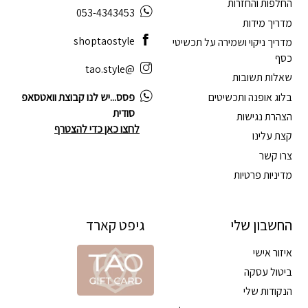
החלפות והחזרות
053-4343453
מדריך מידות
shoptaostyle
מדריך ניקוי ושמירה על תכשיטי
כסף
@tao.style
שאלות תשובות
בלוג אופנה ותכשיטים
פסס...יש לנו קבוצת וואטסאפ
סודית
הצהרת נגישות
לחצו כאן כדי להצטרף
קצת עלינו
צרו קשר
מדיניות פרטיות
החשבון שלי
גיפט קארד
איזור אישי
ביטול עסקה
הנקודות שלי