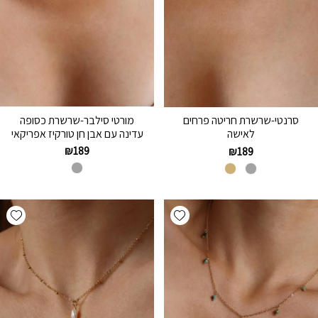
מורטי סילבר-שרשרת כסופה
סרנטי-שרשרת חריטה פרחים
עדינה עם אבן חן טורקיז אפריקאי
לאישה
₪
189
₪
189
hlist
Add wishlist