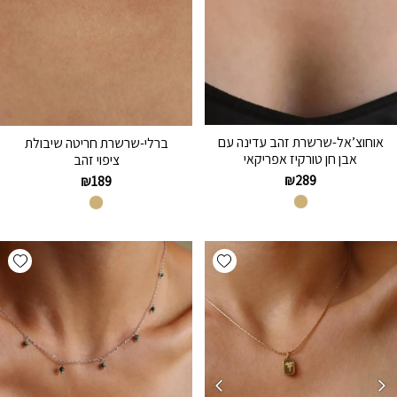
אוחוצ’אל-שרשרת זהב עדינה עם
ברלי-שרשרת חריטה שיבולת
אבן חן טורקיז אפריקאי
ציפוי זהב
₪
289
₪
189
hlist
Add wishlist