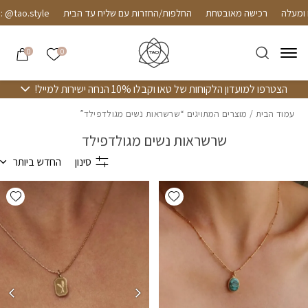
חזרה למעלה
Skip to Conten
רכישה מאובטחת
החלפות/החזרות עם שליח עד הבית
ao.style
הרשימה שלי
0
0
הצטרפו למועדון הלקוחות של טאו וקבלו 10% הנחה ישירות למייל!
עמוד הבית
/ מוצרים המתויגים “שרשראות נשים מגולדפילד”
שרשראות נשים מגולדפילד
סינון
החדש ביותר
hlist
Add wishlist