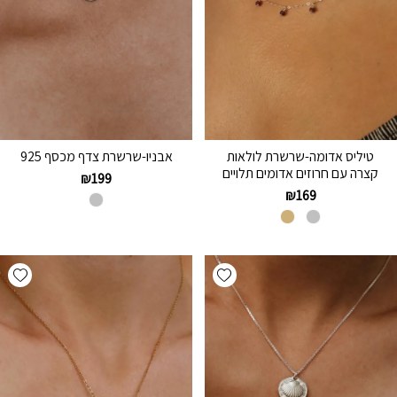
טיליס אדומה-שרשרת לולאות
אבניו-שרשרת צדף מכסף 925
קצרה עם חרוזים אדומים תלויים
₪
199
₪
169
hlist
Add wishlist