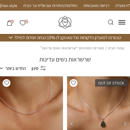
חזרה למעלה
Skip to Conten
 ומעלה
רכישה מאובטחת
החלפות/החזרות עם שליח עד הבית
הרשימה שלי
0
0
הצטרפו למועדון הלקוחות של טאו וקבלו 10% הנחה ישירות למייל!
עמוד הבית
/ מוצרים המתויגים “שרשראות נשים עדינות”
שרשראות נשים עדינות
סינון
החדש ביותר
hlist
Add wishlist
OUT OF STOCK