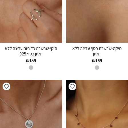
מיקה-שרשרת כסף עדינה ללא
סוקי-שרשרת כדוריות עדינה ללא
תליון
תליון כסף 925
₪
159
₪
169
hlist
Add wishlist