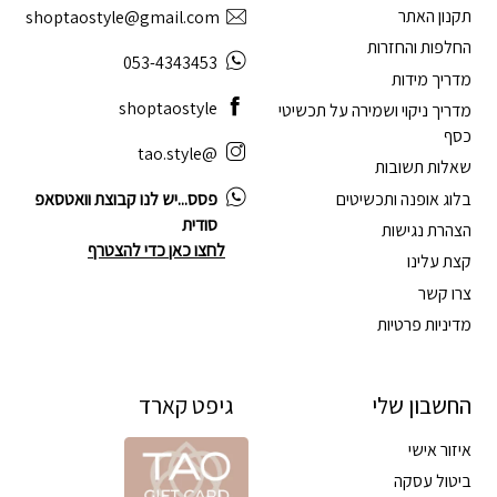
תקנון האתר
shoptaostyle@gmail.com
החלפות והחזרות
053-4343453
מדריך מידות
shoptaostyle
מדריך ניקוי ושמירה על תכשיטי
כסף
@tao.style
שאלות תשובות
בלוג אופנה ותכשיטים
פסס...יש לנו קבוצת וואטסאפ
סודית
הצהרת נגישות
לחצו כאן כדי להצטרף
קצת עלינו
צרו קשר
מדיניות פרטיות
החשבון שלי
גיפט קארד
איזור אישי
ביטול עסקה