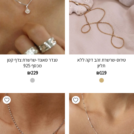
טירוס-שרשרת זהב דקה ללא
טנדר סאונד-שרשרת צדף קטן
תליון
מכסף 925
₪
229
₪
119
hlist
Add wishlist