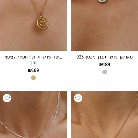
מאריאן-שרשרת צדף מכסף 925
ביונד-שרשרת תליון ספירלה ציפוי
זהב
₪
189
₪
169
hlist
Add wishlist