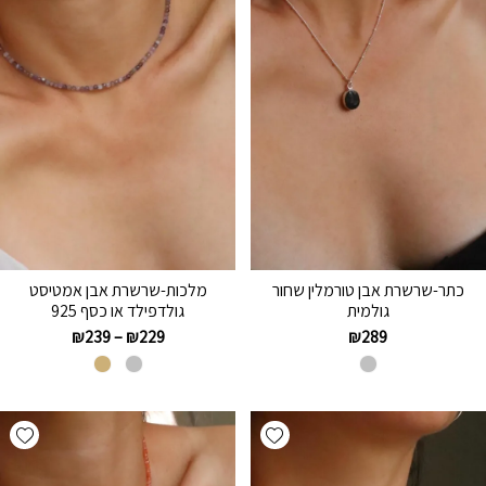
כתר-שרשרת אבן טורמלין שחור
מלכות-שרשרת אבן אמטיסט
גולמית
גולדפילד או כסף 925
₪
239
–
₪
229
₪
289
hlist
Add wishlist