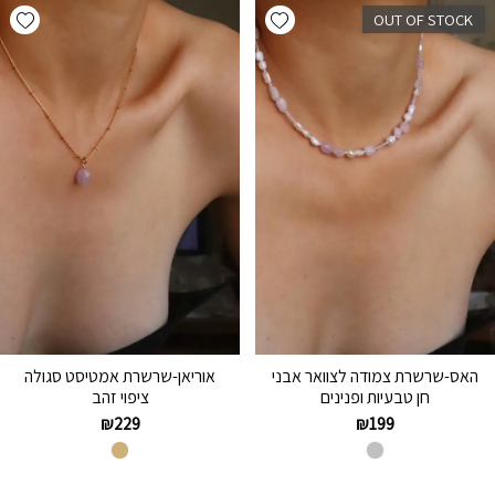
hlist
Add wishlist
OUT OF STOCK
האס-שרשרת צמודה לצוואר אבני
אוריאן-שרשרת אמטיסט סגולה
חן טבעיות ופנינים
ציפוי זהב
₪
229
₪
199