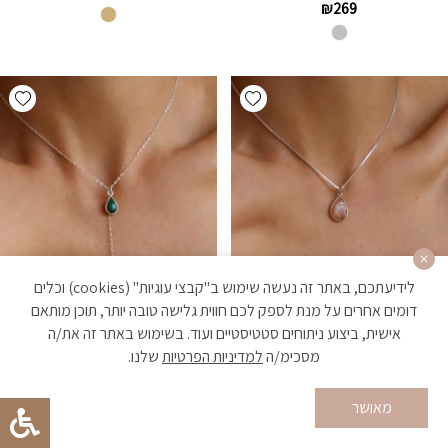
₪
269
hlist
Add wishlist
לידיעתכם, באתר זה נעשה שימוש ב"קבצי עוגיות" (cookies) וכלים
דומים אחרים על מנת לספק לכם חווית גלישה טובה יותר, תוכן מותאם
אישית, ביצוע ניתוחים סטטיסטיים ועוד. בשימוש באתר זה את/ה
מסכימ/ה
למדיניות הפרטיות
שלנו.
מאושר
סאניה-שרשרת אבן סאנסטון כסף
רשפון-שרשרת עניבה עם אבן
925
מלכית כסף 925