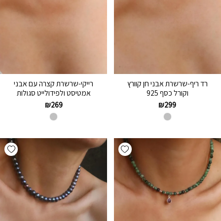
רד ריף-שרשרת אבני חן קוורץ
רייקי-שרשרת קצרה עם אבני
וקורל כסף 925
אמטיסט ולפידולייט סגולות
₪
269
₪
299
hlist
Add wishlist