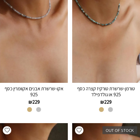
טורמן-שרשרת טורקיז קצרה כסף
אקו-שרשרת אבנים אקוומרין כסף
925 או גולדפילד
925
₪
229
₪
229
hlist
Add wishlist
OUT OF STOCK