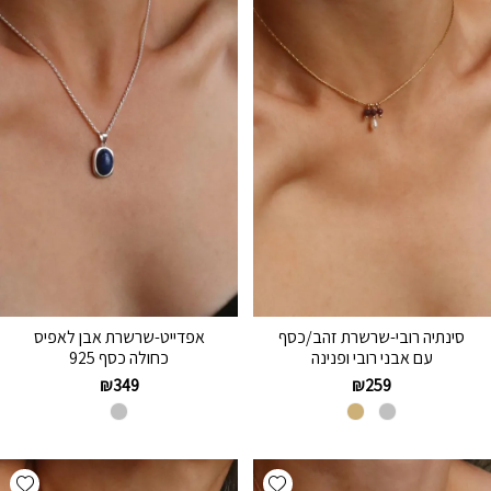
סינתיה רובי-שרשרת זהב/כסף
אפדייט-שרשרת אבן לאפיס
עם אבני רובי ופנינה
כחולה כסף 925
₪
349
₪
259
hlist
Add wishlist