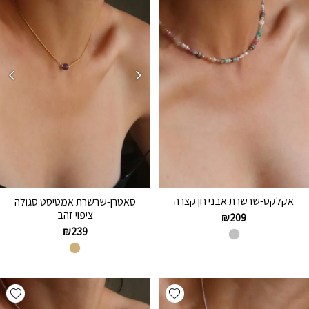
אקלקט-שרשרת אבני חן קצרה
סאטרן-שרשרת אמטיסט סגולה
ציפוי זהב
₪
209
₪
239
hlist
Add wishlist