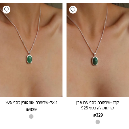
hlist
Add wishlist
קרני-שרשרת כסף עם אבן
נואל-שרשרת אוונטורין כסף 925
קריסוקולה כסף 925
₪
329
₪
329