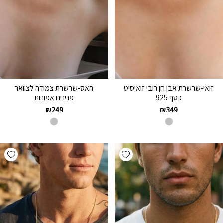
זואי-שרשרת אבן חן רובי זואיסיט
האס-שרשרת צמודה לצוואר
כסף 925
פנינים אפורות
₪
249
₪
349
hlist
Add wishlist