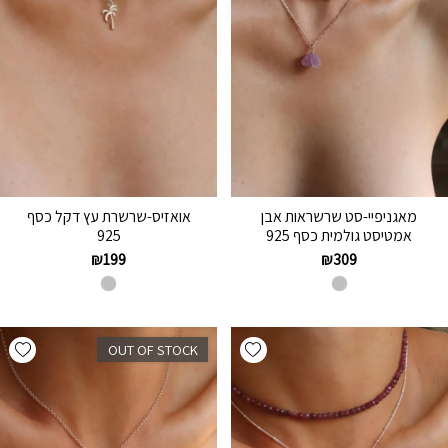
מאגניפיי-סט שרשראות אבן
אואזיס-שרשרת עץ דקל כסף
אמטיסט גולמית כסף 925
925
₪
199
₪
309
hlist
Add wishlist
OUT OF STOCK