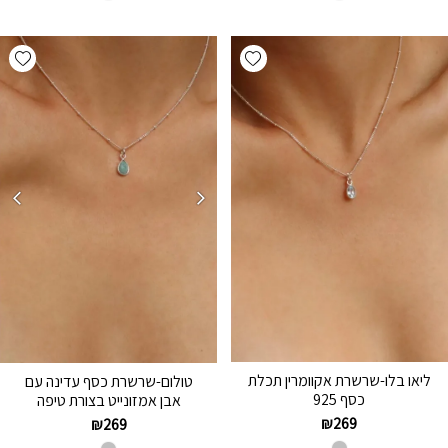
hlist
Add wishlist
ליאו בלו-שרשרת אקוומרין תכלת
טולום-שרשרת כסף עדינה עם
כסף 925
אבן אמזונייט בצורת טיפה
₪
269
₪
269