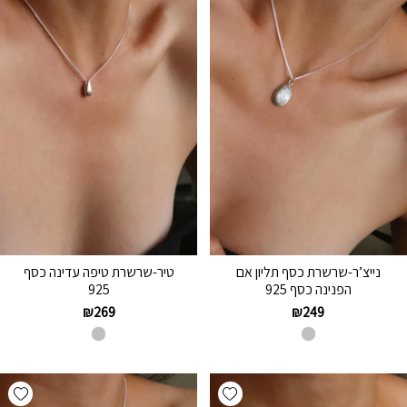
נייצ’ר-שרשרת כסף תליון אם
טיר-שרשרת טיפה עדינה כסף
הפנינה כסף 925
925
₪
269
₪
249
hlist
Add wishlist