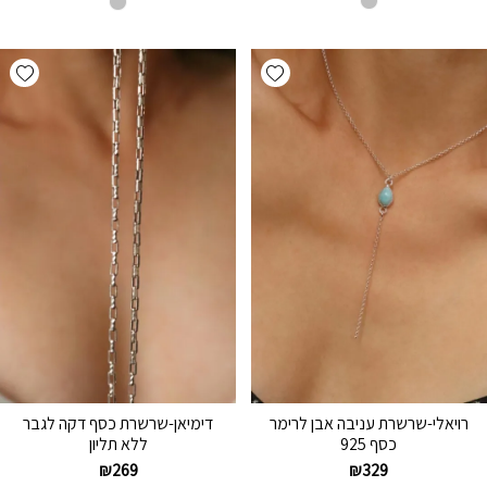
hlist
Add wishlist
רויאלי-שרשרת עניבה אבן לרימר
דימיאן-שרשרת כסף דקה לגבר
כסף 925
ללא תליון
₪
269
₪
329