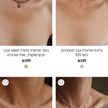
גריינס-שרשרת אבני חן ופנינים
בוסר-שרשרת צמודה לצוואר אבני
כסף 925
חן קריסוקולה, ספיר וטנזנייט
₪
349
₪
199
hlist
Add wishlist