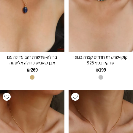
קוקו-שרשרת חרוזים קצרה בגווני
ברולה-שרשרת זהב עדינה עם
טורקיז כסף 925
אבן קיאנייט כחולה אליפסה
₪
269
₪
199
hlist
Add wishlist