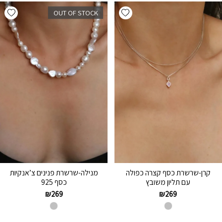
hlist
Add wishlist
OUT OF STOCK
קרן-שרשרת כסף קצרה כפולה
מנילה-שרשרת פנינים צ’אנקיות
עם תליון משובץ
כסף 925
₪
269
₪
269