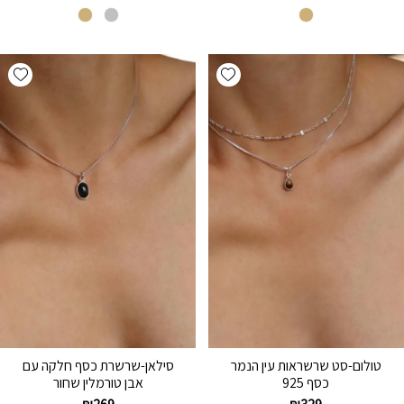
hlist
Add wishlist
טולום-סט שרשראות עין הנמר
סילאן-שרשרת כסף חלקה עם
כסף 925
אבן טורמלין שחור