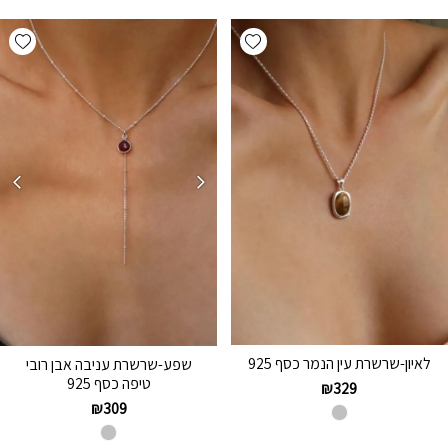
hlist
Add wishlist
לאיון-שרשרת עין הנמר כסף 925
שפע-שרשרת עניבה אבן רובי
טיפה כסף 925
₪
329
₪
309