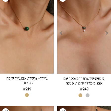
ג’יידד-שרשרת אבן ג’ייד ירוקה
סינתיה-שרשרת זהב/כסף עם
ציפוי זהב
אבני אמרלד ירוקות ופנינה
₪
219
₪
249
hlist
Add wishlist