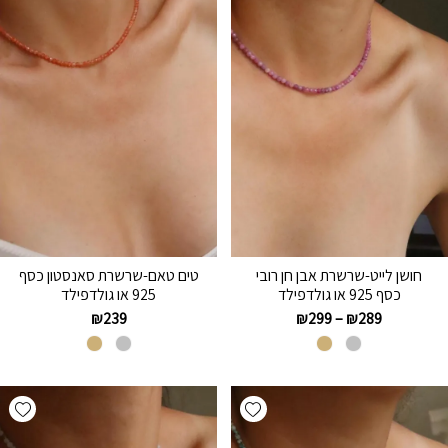
חושן לייט-שרשרת אבן חן רובי
טים טאם-שרשרת סאנסטון כסף
כסף 925 או גולדפילד
925 או גולדפילד
₪
239
₪
299
–
₪
289
hlist
Add wishlist