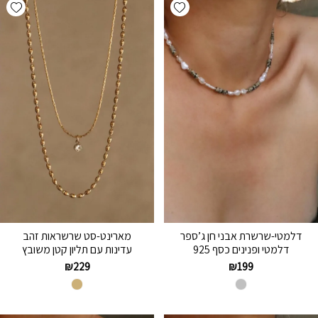
hlist
Add wishlist
דלמטי-שרשרת אבני חן ג’ספר
מארינט-סט שרשראות זהב
דלמטי ופנינים כסף 925
עדינות עם תליון קטן משובץ
₪
229
₪
199