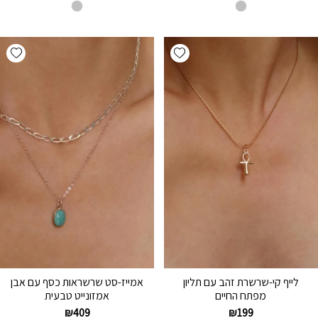
hlist
Add wishlist
לייף קי-שרשרת זהב עם תליון
אמייז-סט שרשראות כסף עם אבן
מפתח החיים
אמזונייט טבעית
₪
409
₪
199