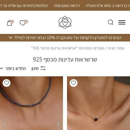
חזרה למעלה
Skip to Conten
Follow us on in
שליח חינם עד הבית ברכישה ב-450 ש"ח ומעלה
רכישה מאוב
הרשימה שלי
0
0
הצטרפו למועדון הלקוחות של טאו וקבלו 10% הנחה ישירות למייל!
עמוד הבית
/ מוצרים המתויגים “שרשראות עדינות מכסף 925”
שרשראות עדינות מכסף 925
סינון
החדש ביותר
hlist
Add wishlist