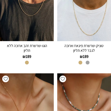
טוניק-שרשרת פיגארו ארוכה
הוגו-שרשרת זהב ארוכה ללא
לגבר ללא תליון
תליון
₪
189
₪
189
hlist
Add wishlist