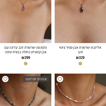
אליזבת-שרשרת אבן ספיר ציפוי
מקינטה-שרשרת זהב עדינה עם
זהב
אבן קיאנייט כחולה בצורת טיפה
₪
299
₪
329
hlist
Add wishlist
OUT OF STOCK