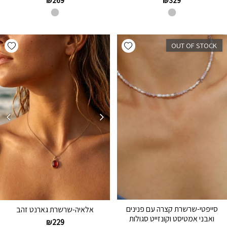
₪
269
₪
329
hlist
Add wishlist
OUT OF STOCK
סייפטי-שרשרת קצרה עם פנינים
אלאיה-שרשרת גארנט זהב
ואבני אמטיסט וקונזייט סגולות
₪
229