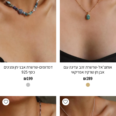
אוחוצ’אל-שרשרת זהב עדינה עם
דמדומים-שרשרת אבני חן ופנינים
אבן חן טורקיז אפריקאי
כסף 925
₪
199
₪
289
hlist
Add wishlist