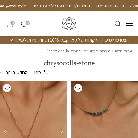
חזרה למעלה
Skip to Conten
רכישה מאובטחת
החלפות/החזרות עם שליח עד הבית
m: @tao.style
הרשימה שלי
0
0
הצטרפו למועדון הלקוחות של טאו וקבלו 10% הנחה ישירות למייל!
עמוד הבית
/ מוצרים המתויגים “chrysocolla-stone”
chrysocolla-stone
סינון
החדש ביותר
hlist
Add wishlist