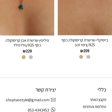
בייסיקלי-שרשרת קריסוקולה כסף
פיליפין-שרשרת אבן קריסוקולה
925/ציפוי זהב
כסף 925/גולדפילד
₪
209
₪
229
כללי
יצירת קשר
תקנון האתר
shoptaostyle@gmail.com
החלפות והחזרות
053-4343453