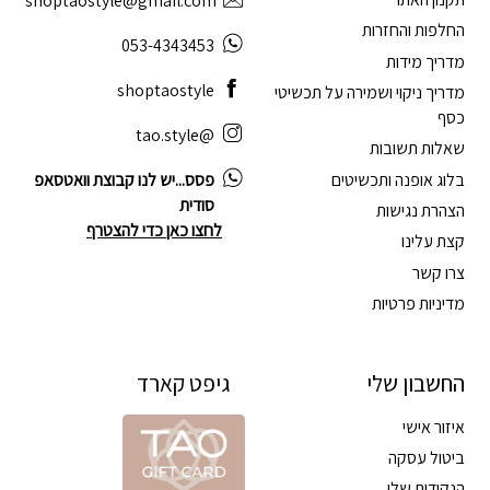
shoptaostyle@gmail.com
החלפות והחזרות
053-4343453
מדריך מידות
shoptaostyle
מדריך ניקוי ושמירה על תכשיטי
כסף
@tao.style
שאלות תשובות
בלוג אופנה ותכשיטים
פסס...יש לנו קבוצת וואטסאפ
סודית
הצהרת נגישות
לחצו כאן כדי להצטרף
קצת עלינו
צרו קשר
מדיניות פרטיות
החשבון שלי
גיפט קארד
איזור אישי
ביטול עסקה
הנקודות שלי