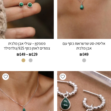
אליסיה-סט שרשראות כסף עם
פמפקין – עגילי אבן מלכית
אבן מלכית
צמודים לאוזן כסף 925/גולדפילד
₪
149
–
₪
129
₪
349
hlist
Add wishlist