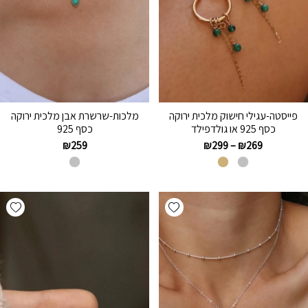
פייסטה-עגילי חישוק מלכית ירוקה
מלכות-שרשרת אבן מלכית ירוקה
כסף 925 או גולדפילד
כסף 925
₪
259
₪
299
–
₪
269
hlist
Add wishlist