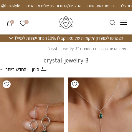
חזרה למעלה
Skip to Conten
רכישה מאובטחת
החלפות/החזרות עם שליח עד הבית
style
הרשימה שלי
0
0
הצטרפו למועדון הלקוחות של טאו וקבלו 10% הנחה ישירות למייל!
עמוד הבית
/ מוצרים המתויגים “crystal-jewelry-3”
crystal-jewelry-3
סינון
החדש ביותר
hlist
Add wishlist