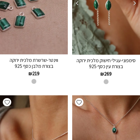
ווינטר-שרשרת מלכית ירוקה
סימפוני-עגילי חישוק מלכית ירוקה
בצורת מלבן כסף 925
בצורת עין כסף 925
₪
219
₪
269
hlist
Add wishlist