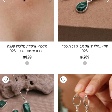
סירי-עגילי חישוק אבן מלכית כסף
מלכה-שרשרת מלכית קטנה
925
בצורת אליפסה כסף 925
₪
199
₪
269
hlist
Add wishlist