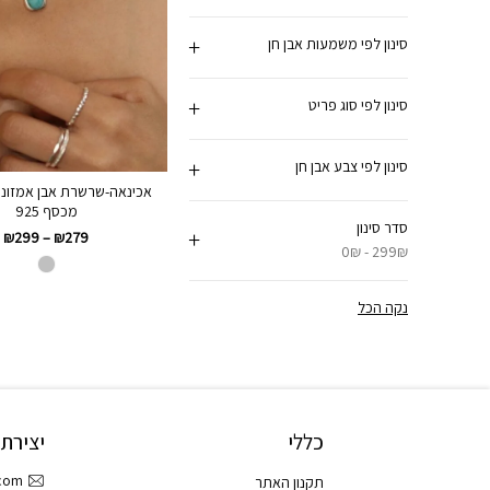
סינון לפי משמעות אבן חן
סינון לפי סוג פריט
סינון לפי צבע אבן חן
אכינאה-שרשרת אבן אמזוניי
מכסף 925
סדר סינון
₪
299
–
₪
279
0₪ - 299₪
נקה הכל
כללי
יצירת
.com
תקנון האתר