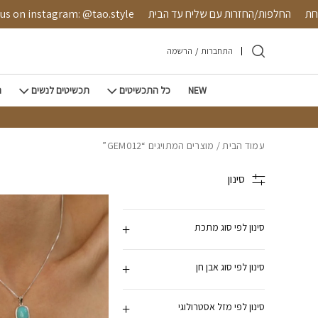
חזרה למעלה
Skip to Conten
טחת
החלפות/החזרות עם שליח עד הבית
s on instagram: @tao.style
התחברות
/
הרשמה
NEW
כל התכשיטים
תכשיטים לנשים
ת
עמוד הבית
/ מוצרים המתויגים “GEM012”
סינון
סינון לפי סוג מתכת
סינון לפי סוג אבן חן
סינון לפי מזל אסטרולוגי