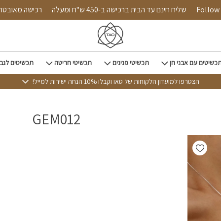
Follow u
שליח חינם עד הבית ברכישה ב-450 ש"ח ומעלה
רכישה מאוב
כשיטים עם אבני חן
תכשיטי פנינים
תכשיטי חריטה
תכשיטים לגב
הצטרפו למועדון הלקוחות של טאו וקבלו 10% הנחה ישירות למייל!
GEM012
Add wishlist