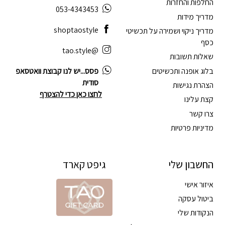
החלפות והחזרות
053-4343453
מדריך מידות
shoptaostyle
מדריך ניקוי ושמירה על תכשיטי
כסף
@tao.style
שאלות תשובות
בלוג אופנה ותכשיטים
פסס...יש לנו קבוצת וואטסאפ
סודית
הצהרת נגישות
לחצו כאן כדי להצטרף
קצת עלינו
צרו קשר
מדיניות פרטיות
החשבון שלי
גיפט קארד
איזור אישי
ביטול עסקה
הנקודות שלי