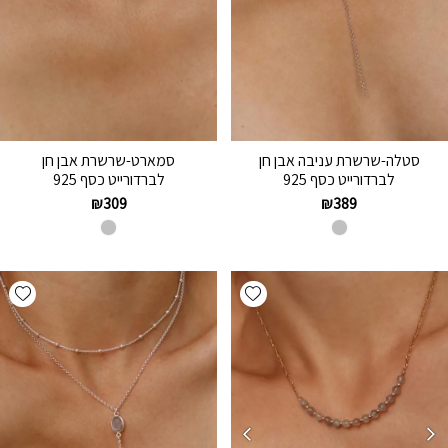
סטלה-שרשרת עניבה אבן חן
סמארט-שרשרת אבן חן
לברדורייט כסף 925
לברדורייט כסף 925
₪
309
₪
389
hlist
Add wishlist