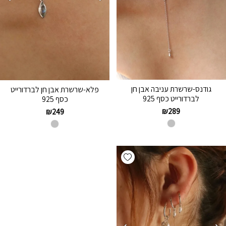
גודנס-שרשרת עניבה אבן חן
פלא-שרשרת אבן חן לברדורייט
לברדורייט כסף 925
כסף 925
₪
289
₪
249
Add wishlist