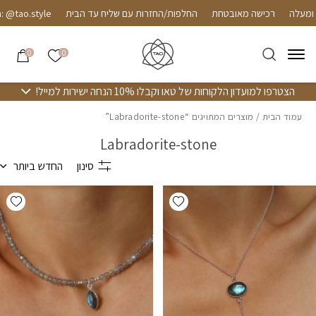
חזרה למעלה
Skip to Conten
רכישה מאובטחת
החלפות/החזרות עם שליח עד הבית
ao.style
הרשימה שלי
0
0
הצטרפו למועדון הלקוחות של טאו וקבלו 10% הנחה ישירות למייל!
עמוד הבית
/ מוצרים המתויגים “Labradorite-stone”
Labradorite-stone
סינון
החדש ביותר
hlist
Add wishlist