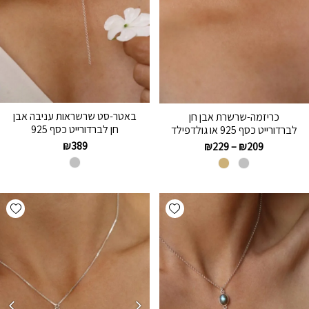
באטר-סט שרשראות עניבה אבן
כריזמה-שרשרת אבן חן
חן לברדורייט כסף 925
לברדורייט כסף 925 או גולדפילד
₪
389
₪
229
–
₪
209
hlist
Add wishlist