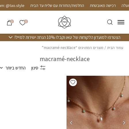
חזרה למעלה
Skip to Conten
רכישה מאובטחת
החלפות/החזרות עם שליח עד הבית
m: @tao.style
הרשימה שלי
0
0
הצטרפו למועדון הלקוחות של טאו וקבלו 10% הנחה ישירות למייל!
עמוד הבית
/ מוצרים המתויגים “macramé-necklace”
macramé-necklace
סינון
החדש ביותר
Add wishlist