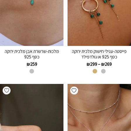
פייסטה-עגילי חישוק מלכית ירוקה
מלכות-שרשרת אבן מלכית ירוקה
כסף 925 או גולדפילד
כסף 925
₪
259
₪
299
–
₪
269
hlist
Add wishlist