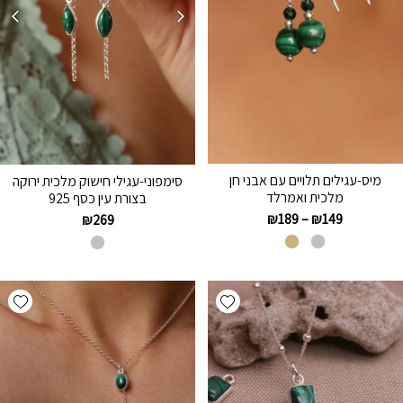
מיס-עגילים תלויים עם אבני חן
סימפוני-עגילי חישוק מלכית ירוקה
מלכית ואמרלד
בצורת עין כסף 925
₪
189
–
₪
149
₪
269
hlist
Add wishlist