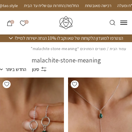
חזרה למעלה
Skip to Conten
עלה
רכישה מאובטחת
החלפות/החזרות עם שליח עד הבית
le
הרשימה שלי
0
0
הצטרפו למועדון הלקוחות של טאו וקבלו 10% הנחה ישירות למייל!
עמוד הבית
/ מוצרים המתויגים “malachite-stone-meaning”
malachite-stone-meaning
סינון
החדש ביותר
hlist
Add wishlist