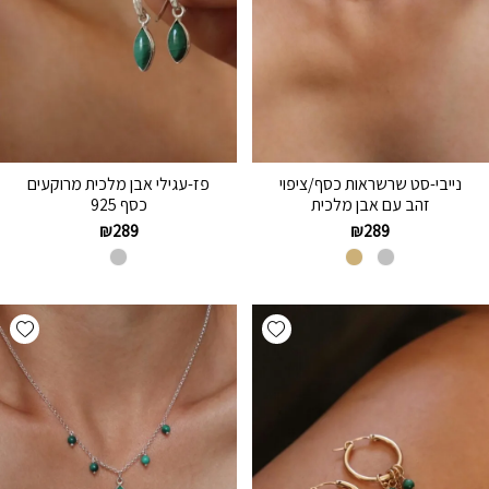
נייבי-סט שרשראות כסף/ציפוי
פז-עגילי אבן מלכית מרוקעים
זהב עם אבן מלכית
כסף 925
₪
289
₪
289
hlist
Add wishlist