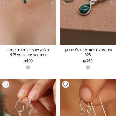
סירי-עגילי חישוק אבן מלכית כסף
מלכה-שרשרת מלכית קטנה
925
בצורת אליפסה כסף 925
₪
199
₪
269
hlist
Add wishlist