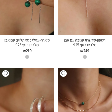
רשפון-שרשרת עניבה עם אבן
סיארה-עגילי כסף תלויים עם אבן
מלכית כסף 925
מלכית כסף 925
₪
219
₪
249
hlist
Add wishlist