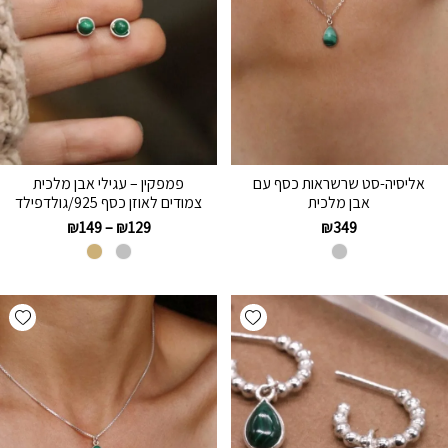
אליסיה-סט שרשראות כסף עם
פמפקין – עגילי אבן מלכית
אבן מלכית
צמודים לאוזן כסף 925/גולדפילד
₪
149
–
₪
129
₪
349
hlist
Add wishlist