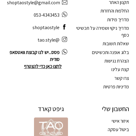
תקנון האתר
shoptaostyle@gmail.com
החלפות והחזרות
053-4343453
מדריך מידות
shoptaostyle
מדריך ניקוי ושמירה על תכשיטי
כסף
@tao.style
שאלות תשובות
בלוג אופנה ותכשיטים
פסס...יש לנו קבוצת וואטסאפ
סודית
הצהרת נגישות
לחצו כאן כדי להצטרף
קצת עלינו
צרו קשר
מדיניות פרטיות
החשבון שלי
גיפט קארד
איזור אישי
ביטול עסקה