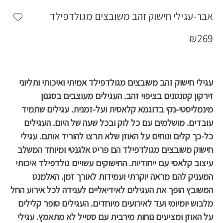
shlist
אבר-עגילי חישוק זהב משובצים מגולדפילד
₪
269
עגילי חישוק זהב משובצים מגולדפילד אמיתי ואיכותי ותליוני
זירקון קטנטנים בציפוי זהב. העגילים מעוצבים בסגנון
מינמליסטי-נקי בדוגמא קלאסית ועל-זמנית. עגילים שתמיד
עובדים. מושלמים עם כל לוק ובכל שעה של היום. העגילים
כל-כך קלים ונוחים על האוזן שלא תרצו להוריד אותם. עגילי
חישוק משובצים מגולדפילד הם פריט אלגנטי ומיוחד המשלב
עיצוב קלאסי עם ייחודיות. החישוקים עשויים גולדפילד איכותי
המעניק להם מראה יוקרתי ועמידות לאורך זמן. האלמנט
המשובץ הופך את העגילים לאידיאליים לענידה לכל אירוע החל
מלבוש יומיומי ועד לאירועים מיוחדים. העגילים סופר קלילים
על האוזן ומציעים נוחות מירבית עם סטייל לא מתאמץ. עגילי