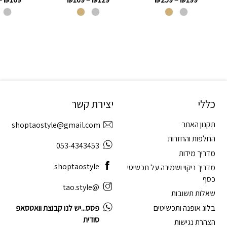
כללי
יצירת קשר
תקנון האתר
shoptaostyle@gmail.com
החלפות והחזרות
053-4343453
מדריך מידות
shoptaostyle
מדריך ניקוי ושמירה על תכשיטי
כסף
@tao.style
שאלות תשובות
בלוג אופנה ותכשיטים
פסס...יש לנו קבוצת וואטסאפ
סודית
הצהרת נגישות