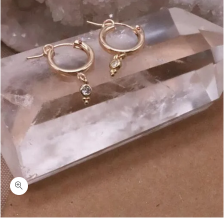
כמות אבר-עגילי חישוק זהב משובצים מגולדפילד