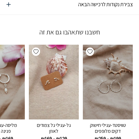
צבירת נקודות לרכישה הבאה
חשבנו שתאהבו גם את זה
Add wishlist
Add wishlist
טוויסטד-עגילי חישוק
גל-עגילי גל צמודים
מליסה-עגי
דקים מלופפים
לאוזן
פנינה 
–
₪
169
₪
169
–
₪
129
₪
259
–
₪
199