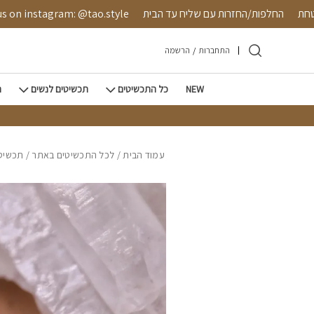
חזרה למעלה
Skip to Conten
 מאובטחת
החלפות/החזרות עם שליח עד הבית
instagram: @tao.style
התחברות
/
הרשמה
NEW
כל התכשיטים
תכשיטים לנשים
ת
עמוד הבית
/
לכל התכשיטים באתר
/
תכשיטי