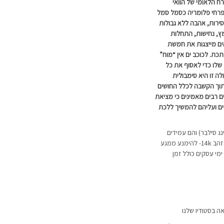
ח הלאומי של הוואי
פרחי פלומריה כסמל סמל
ירות, אהבה ללא גבולות
מץ, נחישות, התחלות
ים מייצגות את חמשת
כת. לכוכב ים אין “מוח”
לו כדי לאסוף את כל
ה זו היא סימבולית
וך הקשבה לכלל החושים
ים רבים מאמינים כי מציאת
יים ועליהם להמשיך ללכת
 מכסף אמיתי 925 (סטרלינג סילבר) והם עמידים
ניתן להזמין אותם גם בכסף עם ציפוי זהב 14k- להימנע ממגע
עם מים (זמנים של פריט בציפוי זהב: עד 21 ימי עסקים כולל זמן
ה בסטודיו שלנו