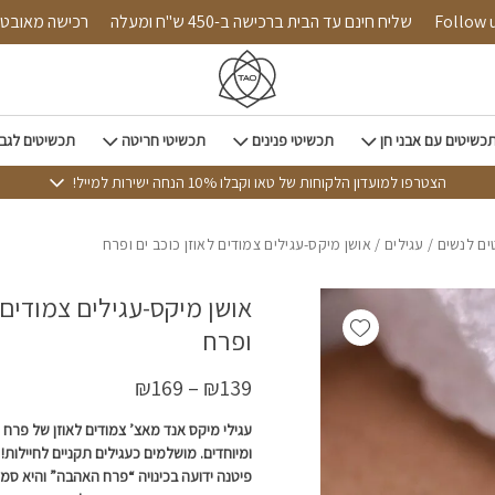
כמות אושן מיקס-עגילים צמודים לאוזן כוכב ים ופרח
Follow us on 
שליח חינם עד הבית ברכישה ב-450 ש"ח ומעלה
רכישה
כשיטים עם אבני חן
תכשיטי פנינים
תכשיטי חריטה
תכשיטים לגב
הצטרפו למועדון הלקוחות של טאו וקבלו 10% הנחה ישירות למייל!
ם לנשים
/
עגילים
/ אושן מיקס-עגילים צמודים לאוזן כוכב ים ופרח
אושן מיקס-עגילים צמודים ל
Add wishlist
ופרח
₪
169
–
₪
139
עגילי מיקס אנד מאצ’ צמודים לאוזן של פרח פ
ומיוחדים. מושלמים כעגילים תקניים לחיילות!
פיטנה ידועה בכינויה “פרח האהבה” והיא סמ