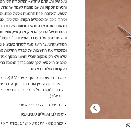
ואופטימיות. סתם שתדעו- הפלומריה היא הפר
והנשים המקומיות שם נוהגות לענוד שרשרת 
לשפע ולאהבה. פרח החמניה מסמל כנות, מס
וטוהר. כוכבי ים מסמלים תקווה, מזל טוב, או
חדשות והתחדשות. חמש הזרועות של כוכב ה
היסודות של הטבע: אדמה, מים, אש, אוויר ומת
והוא מסתמך על מערכת העצבים ב”זרועות” ש
המידע שהוא צריך על מנת לשרוד בטבע. פעול
ומסמלת את החשיבות של קבלת החלטות מת
שלנו ולא רק ממקום שכלי והגיוני. בנוסף אנש
כוכב ים היא סימן לכך שהם בדרך הנכונה בח
בעקבות החלומות שלהם.
העגילים מיוצרים
במים.
המשלוח)
התכשיט היפואלרגני וללא ניקל
שימו לב: העגילים קטנים מאוד
ייצור מקומי- התכשיט מיוצר בעבודת יד מלא