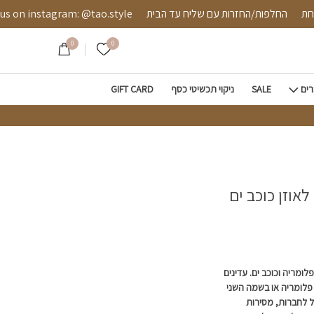
 מאובטחת
החלפות/החזרות עם שליח עד הבית
instagram: @tao.style
0
0
הרשימה שלי
רים
SALE
ניקוי תכשיטי כסף
GIFT CARD
אוזן כוכב ים
לומריה וכוכב ים. עדינים
 פלומריה או בשמה השני
ל לחברות, מסירות