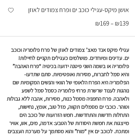
shlist
אושן מיקס-עגילי כוכב ים ופרח צמודים לאוזן
₪
169
–
₪
139
עגילי מיקס אנד מאצ’ צמודים לאוזן של פרח פלומריה וכוכב
ים. עדינים ומיוחדים. מושלמים כעגילים תקניים לחיילות!
פלומריה או בשמה השני פיטנה ידועה בכינויה “פרח האהבה”
והיא סמל לחברות, מסירות ואופטימיות. סתם שתדעו-
הפלומריה היא הפרח הלאומי של הוואי והנשים המקומיות שם
נוהגות לענוד שרשרת פרחי פלומריה כסמל סמל לשפע
ולאהבה. פרח החמניה מסמל כנות, מסירות, אהבה ללא גבולות
וטוהר. כוכבי ים מסמלים תקווה, מזל טוב, אומץ, נחישות,
התחלות חדשות והתחדשות. חמש הזרועות של כוכב הים
מייצגות את חמשת היסודות של הטבע: אדמה, מים, אש, אוויר
ומתכת. לכוכב ים אין “מוח” והוא מסתמך על מערכת העצבים