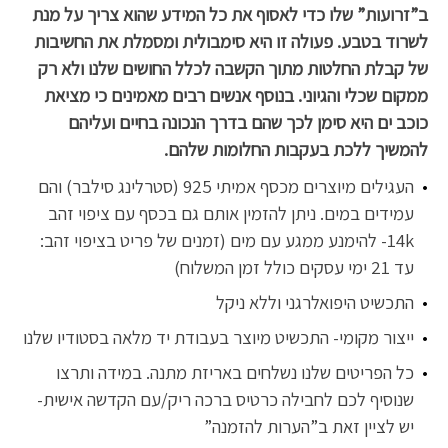
ב”זרועות” שלו כדי לאסוף את כל המידע שהוא צריך על מנת
לשרוד בטבע. פעולה זו היא סימבולית ומסמלת את החשיבות
של קבלת החלטות מתוך הקשבה לכלל החושים שלנו ולא רק
ממקום שכלי והגיוני. בנוסף אנשים רבים מאמינים כי מציאת
כוכב ים היא סימן לכך שהם בדרך הנכונה בחיים ועליהם
להמשיך ללכת בעקבות החלומות שלהם.
העגילים מיוצרים מכסף אמיתי 925 (סטרלינג סילבר) והם
עמידים במים.
ניתן להזמין אותם גם בכסף עם ציפוי זהב
14k- להימנע ממגע עם מים (זמנים של פריט בציפוי זהב:
עד 21 ימי עסקים כולל זמן המשלוח)
התכשיט היפואלרגני וללא ניקל
ייצור מקומי- התכשיט מיוצר בעבודת יד מלאה בסטודיו שלנו
כל הפריטים שלנו נשלחים באריזת מתנה. במידה ותרצו
שנוסיף לכם לחבילה כרטיס ברכה ריק/עם הקדשה אישית-
יש לציין זאת ב”הערות להזמנה”