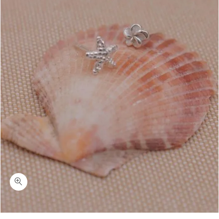
כמות אושן מיקס-עגילי כוכב ים ופרח צמודים לאוזן