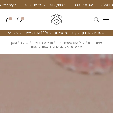
חזרה למעלה
Skip to Conten
רכישה מאובטחת
החלפות/החזרות עם שליח עד הבית
o.style
הרשימה שלי
0
0
הצטרפו למועדון הלקוחות של טאו וקבלו 10% הנחה ישירות למייל!
עמוד הבית
/
לכל התכשיטים באתר
/
תכשיטים לנשים
/
עגילים
/ אושן
מיקס-עגילי כוכב ים ופרח צמודים לאוזן