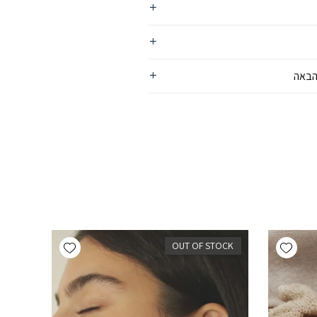
הבאה
Add wishlist
Add wishlist
OUT OF STOCK