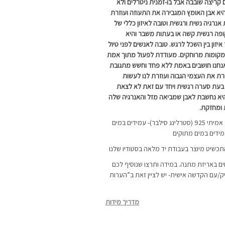
ם קריצה שובבה אבל בו-זמנית ניטרלים ולא
 היא אבן האומץ המגבירה את התעוזה ועוזרת
אנרגיה נשית ורגשית וטובה לאיזון כללי של
קופה רגשית קשה או בעתות משבר והיא
יזון בין השכל לרגש. טובה לאנשים לפני טיול
למקומות מרוחקים. מעודדת לפעול מתוך אמת
אנחנו חושבים באמת ללא פחד וחשש מתגובת
רת את העצמי הגבוה ועוזרת לנו לעשות
בעת סערה רגשית ויחד עם זאת לא לצאת
 היא נחשבת לאבן שמביאה מזל והאנרגיה שלה
 ומחזקת.
העגילים מיוצרים מכסף אמיתי 925 (סטרלינג סילבר)- עמידים במים
מידים במים מתוקים
התכשיט מיוצר בעבודת יד מלאה בסטודיו שלנו
ם באריזת מתנה. במידה ותרצו שנוסיף לכם
ק/עם הקדשה אישית- יש לציין זאת ב”הערות
מדריך מידות