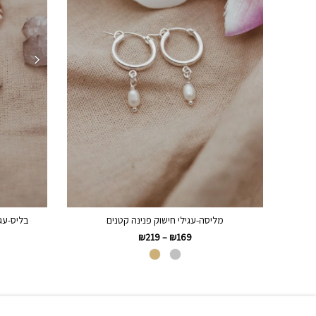
מליסה-עגילי חישוק פנינה קטנים
בליס-עגי
₪
219
–
₪
169