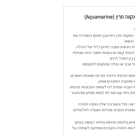
מרין (Aquamarine)
האקווה מרין היא אבן האומץ המגבירה את
רגשות.
ת ורגשית וטובה לאיזון כללי של ההילה.
רגשית קשה או בעתות משבר והיא מצויינת
 בין השכל לרגש.
ל ארוך או כאלה שנוסעים למקומות
מת פנימית ולהגיד את מה שאנחנו חושבים
תגובת הסובבים אותנו.
הגבוה ועוזרת לנו לעשות התבוננות פנימית
ת ויחד עם זאת לא לצאת מאיזון ומהחיבור
אה מזל והאנרגיה שלה נותנת תמיכה
פרת תגובות שכליות ומעולה לתלמידים
זון בלוטות נפוחות באיזור הצוואר בעיקר
את הראייה והעיניים ומסייעת לשמירה על