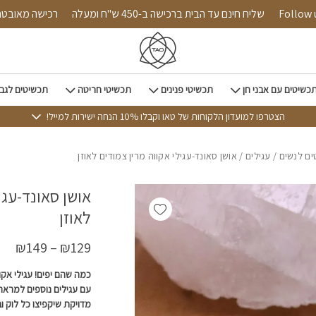
כמות אושן סאונד-עגילי אקווה
Follow us on i
שליח חינם עד הבית ברכישה ב-450 ש"ח ומעלה
רכישה
כשיטים עם אבני חן
תכשיטי פנינים
תכשיטי חריטה
תכשיטים לגב
הצטרפו למועדון הלקוחות של טאו וקבלו 10% הנחה ישירות למייל!
ם לנשים
/
עגילים
/ אושן סאונד-עגילי אקווה מרין צמודים לאוזן
אושן סאונד-עגי
Add wishlist
לאוזן
₪
149
–
₪
129
כמה שהם יפים! עגילי אקוו
עם עגילים נוספים למראה 
מדויקת שיקפיצו כל לוק ו