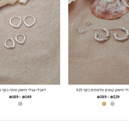
לי חישוק קטנים מלופפים כסף 925
לאבלי-עגילי חישוק טיפה כסף 925
₪
169
–
₪
149
₪
289
–
₪
229