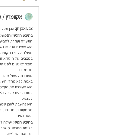
אקוומרין / אקווה 
צבע אבן חן:
אבן תכלת
בהיבט הרגשי והנפשי:
התעוזה ועוזרת להביע 
היא מייצגת אנרגיה נשי
מעולה לליווי בתקופה 
במצבים של חוסר איזון
טובה לאנשים לפני טיו
מרוחקים.
מעודדת לפעול מתוך א
באמת ללא פחד וחשש מ
היא מעוררת את העצמי 
עמוקה בעת סערה רגשי
לעצמי.
היא נחשבת לאבן שמבי
משמעותית ומחזקת. מש
וסטודנטים.
בהיבט הפיזי:
יעילה לאי
בלוטת התריס. משפרת 
תחזוקת השיניים.