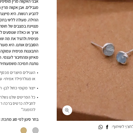
אבני האקווה מרין מוסיפי
מגבילים. אבן אקווה מרין
להביע רגשות. היא מייצגת 
ההילה. מעולה לליווי בת
מצויינת במצבים של חוסר א
ארוך או כאלה שנוסעים 
פנימית ולהגיד את מה ש
הסובבים אותנו. היא מעור
התבוננות פנימית עמוקה 
מאיזון ומהחיבור לעצמי.
נותנת תמיכה משמעותית
או מגולדפילד אמיתי- ע
ייצור מקומי כחול לבן- 
כל הפריטים שלנו נשלחי
לחבילה כרטיס ברכה רי
להזמנה”
בחר סינון לפי סוג מתכת
צ/י לשיתוף: