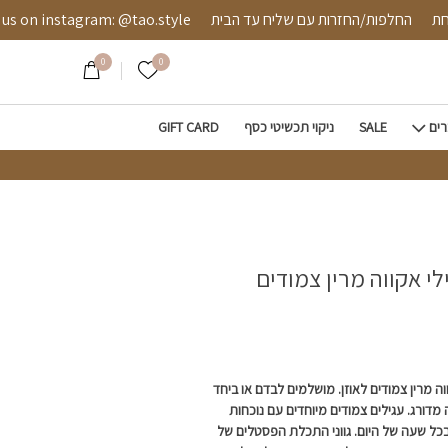
 מרין צמודים לאוזן
 מאובטחת
החלפות/החזרות עם שליח עד הבית
instagram: @tao.style
0
0
הרשימה שלי
רים
SALE
ניקוי תכשיטי כסף
GIFT CARD
לי אקווה מרין צמודים
ה מרין צמודים לאוזן. מושלמים לבדם או ביחד
מדורג. עגילים צמודים מיוחדים עם נוכחות
בכל שעה של היום. גווני התכלת הפסטלים של