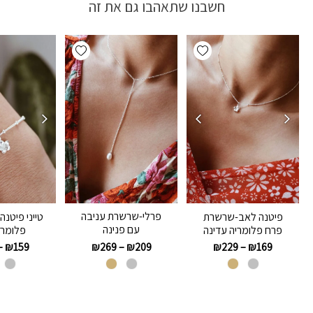
חשבנו שתאהבו גם את זה
Add wishlist
Add wishlist
פרלי-שרשרת עניבה
פיטנה לאב-שרשרת
טייני פיטנ
עם פנינה
פרח פלומריה עדינה
פלומרי
₪
269
–
₪
209
–
₪
159
₪
229
–
₪
169