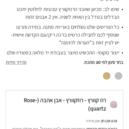
שימו לב: מכיוון שאבני הרוזקוורץ טבעיות לחלוטין יתכנו
הבדלים בגודל בין האחת לשניה. אין 2 אבנים זהות
כל הפריטים שלנו נשלחים באריזת מתנה. במידה ותרצו
שנוסיף לכם לחבילה כרטיס ברכה ריק/עם הקדשה אישית-
יש לציין זאת ב”הערות להזמנה”
ייצור מקומי- התכשיט מיוצר בעבודת יד מלאה בסטודיו שלנו
בחר סינון לפי סוג מתכת
מדריך מידות
רוז קוורץ - רוזקוורץ - אבן אהבה (Rose-
quartz)
צבע אבן חן:
אבן ורודה
בהיבט הרגשי והנפשי:
הרוזקוורץ ידועה כ”אבן האהבה”. היא מכילה אנרגיה