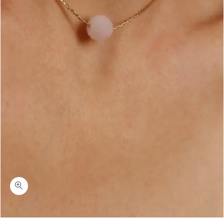
כמות אטרקט-שרשרת רוז קוורץ ורודה כסף 925 או ציפוי זהב