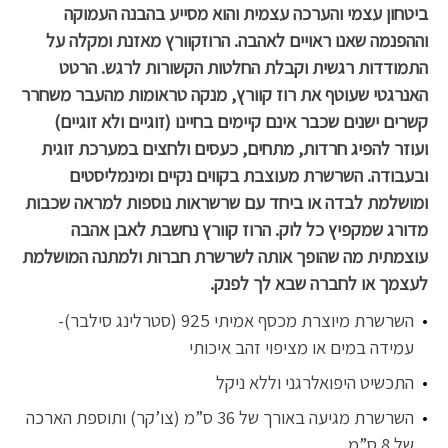
ביטחון עצמי והערכה עצמית והוא מסייע בהבנה העמוקה
וההפנמה שאנו ראויים לאהבה. הרוזקוורץ מאזנת ומקלה על
התמודדות רגשית וקבלת החלטות הקשורות לרגש.
הרטט
האנרגטי שעוטף את רוז קוורץ, מנקה טראומות מהעבר משחרר
קשרים ישנים שכבר אינם קיימים בחיינו (זוגיים ולא זוגיים)
ועוזר להפיג חרדות, מתחים, כעסים ולחצים במערכת זוגית
ובעבודה.
השרשרת מעוצבת בקווים נקיים ומינמליסטים
ומושלמת לבדה או ביחד עם שרשראות נוספות למראה שכבות
מדורג שמקפיץ כל לוק. הרוז קוורץ נחשבת לאבן אהבה
עוצמתית מה שהופך אותה לשרשרת חברות ולמתנה המושלמת
לעצמך או לחברה שבא לך לפנק.
השרשרת מיוצרת מכסף אמיתי 925 (סטרלינג סילבר)-
עמידה במים או מציפוי זהב איכותי
התכשיט היפואלרגני וללא ניקל
השרשרת מגיעה באורך של 36 ס”מ (צו’קר) ותוספת הארכה
של 8 ס”מ