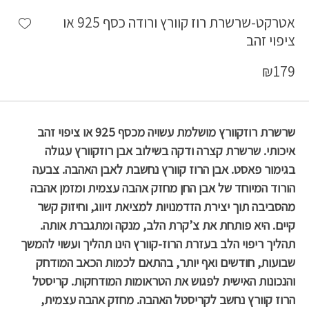
shlist
אטרקט-שרשרת רוז קוורץ ורודה כסף 925 או
ציפוי זהב
₪
179
שרשרת רוזקוורץ מושלמת עשויה מכסף 925 או ציפוי זהב
איכותי. שרשרת קצרה ודקה בשילוב אבן רוזקוורץ עגולה
בגימור פאסט. אבן ה
רוז קוורץ נחשבת לאבן האהבה. צבעה
הורוד המיוחד של אבן החן מחזק אהבה עצמית ומזמן אהבה
מהסביבה תוך יצירת הזדמנויות למציאת זיווג, וחיזוק קשר
קיים. היא פותחת את צ’קרת הלב, מנקה ומתגברת אותה.
תהליך ריפוי הלב בעזרת הרוז-קוורץ הינו תהליך ועשוי להמשך
שבועות, חודשים ואף יותר, בהתאם לכמות הכאב המודחק
והנכונות האישית לפגוש את הטראומות המודחקות. קריסטל
הרוז קוורץ נחשב לקריסטל האהבה. מחזק אהבה עצמית,