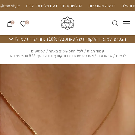
חזרה למעלה
Skip to Conten
רכישה מאובטחת
החלפות/החזרות עם שליח עד הבית
o.style
הרשימה שלי
0
0
הצטרפו למועדון הלקוחות של טאו וקבלו 10% הנחה ישירות למייל!
עמוד הבית
/
לכל התכשיטים באתר
/
תכשיטים
לנשים
/
שרשראות
/ אטרקט-שרשרת רוז קוורץ ורודה כסף 925 או ציפוי זהב