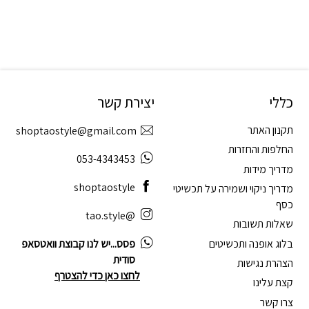
כללי
יצירת קשר
תקנון האתר
shoptaostyle@gmail.com
החלפות והחזרות
053-4343453
מדריך מידות
shoptaostyle
מדריך ניקוי ושמירה על תכשיטי
כסף
@tao.style
שאלות תשובות
בלוג אופנה ותכשיטים
פסס...יש לנו קבוצת וואטסאפ
סודית
הצהרת נגישות
לחצו כאן כדי להצטרף
קצת עלינו
צרו קשר