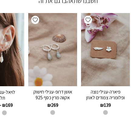
חשבנו שתאהבו גם את זה
Add wishlist
Add wishlist
פיארה-עגילי נוצה
אושן דרופ-עגילי חישוק
לויאל-עגי
ופלומריה צמודים לאוזן
אקווה מרין כסף 925
תלו
₪
269
₪
139
–
₪
169