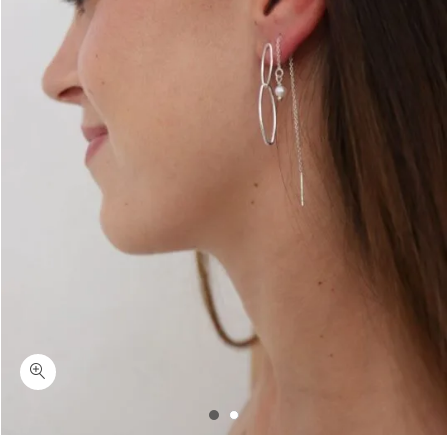
כמות איירי-עגילים תלויים חוליות מוארכות