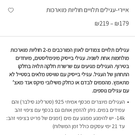
shlist
איירי-עגילים תלויים חוליות מוארכות
₪
219
–
₪
179
עגילים תלויים צמודים לאוזן המורכבים מ-2 חוליות מוארכות
מולחמות אחת לשניה. עגילי בייסיק מינימליסטים, מיוחדים
בטירוף. העגילים מגיעים עם שרשרת חלקה תלויה בחלקו
התחתון של העגיל. עגילי בייסיק עם טוויסט מלאים בסטייל לא
מתאמץ. מהממים לבדם או כחלק משילובי מיקס אנד מאצ’
עם עגילים נוספים.
העגילים מיוצרים מכסף אמיתי 925 (סטרלינג סילבר) והם
עמידים במים. ניתן להזמין אותם גם בכסף עם ציפוי זהב
14k- יש להימנע ממגע עם מים (זמנים של פריט בציפוי זהב:
עד 21 ימי עסקים כולל זמן המשלוח)