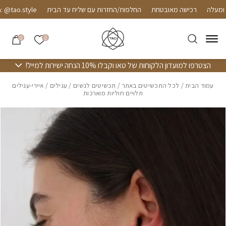
חזרה למעלה
Skip to Conten
רכישה מאובטחת
החלפות/החזרות עם שליח עד הבית
tao.style
הרשימה שלי
0
0
הצטרפו למועדון הלקוחות של טאו וקבלו 10% הנחה ישירות למייל!
עמוד הבית
/
לכל התכשיטים באתר
/
תכשיטים לנשים
/
עגילים
/ איירי-עגילים
תלויים חוליות מוארכות