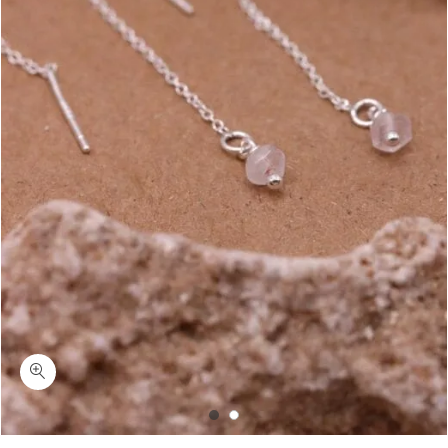
כמות אין לאב-עגילי אבן חן רוז קוורץ תלויים כסף 925 או ציפוי זהב