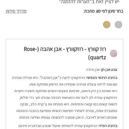
יש לציין זאת ב”הערות להזמנה”
בחר סינון לפי סוג מתכת
מדריך מידות
רוז קוורץ - רוזקוורץ - אבן אהבה (Rose-
quartz)
צבע אבן חן:
אבן ורודה
בהיבט הרגשי והנפשי:
הרוזקוורץ ידועה כ”אבן האהבה”. היא מכילה אנרגיה
מוכוונת לריפוי ובעלת אנרגיה שמחייה את הדמיון ומחזקת אותו.
היא מאזנת בין היין והיאנג, מרפאת פצעים רגשיים ומחזקת חשיבה חיובית.
הרוזקוורץ עוזרת לנו ליצור את המציאות הנכונה עבורנו תוך כדי סילוק
רגשות קשים כמו קנאה ופסימיות.
היא פותחת את צ’קרת הלב, מנקה
ומתגברת אותה, עוזרת לשחרר חסימות רגשיות ומסייעת בהבנה והפנמה
שאנחנו ראויים לאהבה.
זו אבן שטובה להגשמה עצמית ושלווה פנימית.
בהיבט הפיזי:
הרוזקוורץ עוזרת להפחית שיעול שנובע מברונכיט וזיהום