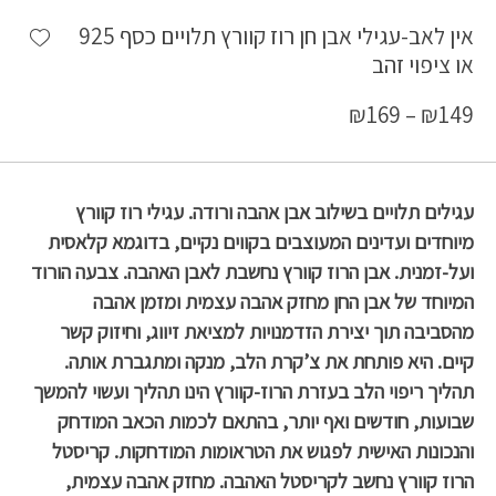
shlist
אין לאב-עגילי אבן חן רוז קוורץ תלויים כסף 925
או ציפוי זהב
₪
169
–
₪
149
עגילים תלויים בשילוב אבן אהבה ורודה. עגילי רוז קוורץ
מיוחדים ועדינים המעוצבים בקווים נקיים, בדוגמא קלאסית
ועל-זמנית. אבן ה
רוז קוורץ נחשבת לאבן האהבה. צבעה הורוד
המיוחד של אבן החן מחזק אהבה עצמית ומזמן אהבה
מהסביבה תוך יצירת הזדמנויות למציאת זיווג, וחיזוק קשר
קיים. היא פותחת את צ’קרת הלב, מנקה ומתגברת אותה.
תהליך ריפוי הלב בעזרת הרוז-קוורץ הינו תהליך ועשוי להמשך
שבועות, חודשים ואף יותר, בהתאם לכמות הכאב המודחק
והנכונות האישית לפגוש את הטראומות המודחקות. קריסטל
הרוז קוורץ נחשב לקריסטל האהבה. מחזק אהבה עצמית,