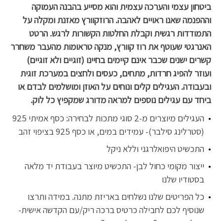
ביטחון עצמי והערכה עצמית והוא מסייע בהבנה העמוקה
וההפנמה שאנו ראויים לאהבה. הרוזקוורץ מאזנת ומקלה על
התמודדות רגשית וקבלת החלטות הקשורות לרגש.
הרטט
האנרגטי שעוטף את רוז קוורץ, מנקה טראומות מהעבר משחרר
קשרים ישנים שכבר אינם קיימים בחיינו (זוגיים ולא זוגיים)
ועוזר להפיג חרדות, מתחים, כעסים ולחצים במערכת זוגית
ובעבודה.
העגילים קלים ונוחים על האוזן ומושלמים לבדם או
ביחד עם עגילים נוספים למראה מדורג שמקפיץ כל לוק.
העגילים מיוצרים מ-2 סוגי מתכות לבחירה: כסף אמיתי 925
(סטרלינג סילבר)- עמידים במים, או כסף 925 בציפוי זהב
התכשיט היפואלרגני וללא ניקל
ייצור מקומי כחול לבן- התכשיט מיוצר בעבודת יד מלאה
בסטודיו שלנו
כל הפריטים שלנו נשלחים באריזת מתנה. במידה ותרצו
שנוסיף לכם לחבילה כרטיס ברכה ריק/עם הקדשה אישית-