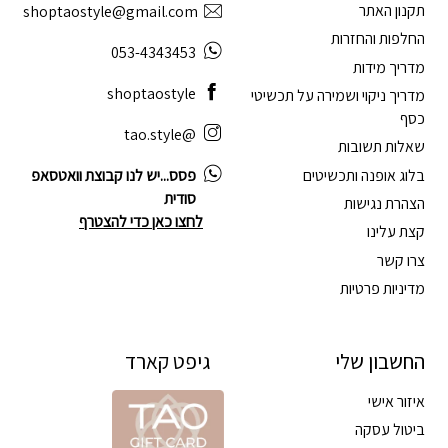
תקנון האתר
shoptaostyle@gmail.com
החלפות והחזרות
053-4343453
מדריך מידות
shoptaostyle
מדריך ניקוי ושמירה על תכשיטי
כסף
@tao.style
שאלות תשובות
בלוג אופנה ותכשיטים
פסס...יש לנו קבוצת וואטסאפ
סודית
הצהרת נגישות
לחצו כאן כדי להצטרף
קצת עלינו
צרו קשר
מדיניות פרטיות
החשבון שלי
גיפט קארד
איזור אישי
ביטול עסקה