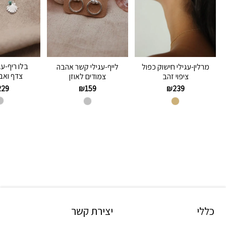
בלו ריף-עג
מרלין-עגילי חישוק כפול
לייף-עגילי קשר אהבה
צדף ואבן
ציפוי זהב
צמודים לאוזן
229
₪
159
₪
239
כללי
יצירת קשר