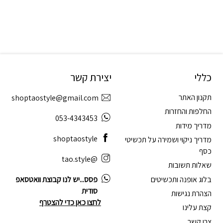
כללי
יצירת קשר
תקנון האתר
shoptaostyle@gmail.com
החלפות והחזרות
053-4343453
מדריך מידות
shoptaostyle
מדריך ניקוי ושמירה על תכשיטי
כסף
@tao.style
שאלות תשובות
בלוג אופנה ותכשיטים
פסס...יש לנו קבוצת וואטסאפ
סודית
הצהרת נגישות
לחצו כאן כדי להצטרף
קצת עלינו
צרו קשר