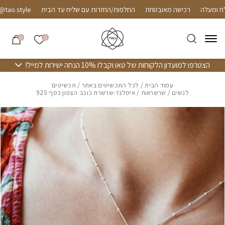
חזרה למעלה
Skip to Conten
רכישה מאובטחת
החלפות/החזרות עם שליח עד הבית
o.style
הרשימה שלי
0
0
הצטרפו למועדון הלקוחות של טאו וקבלו 10% הנחה ישירות למייל!
עמוד הבית
/
לכל התכשיטים באתר
/
תכשיטים
לנשים
/
שרשראות
/ איסלנד-שרשרת כוכב הצפון כסף 925