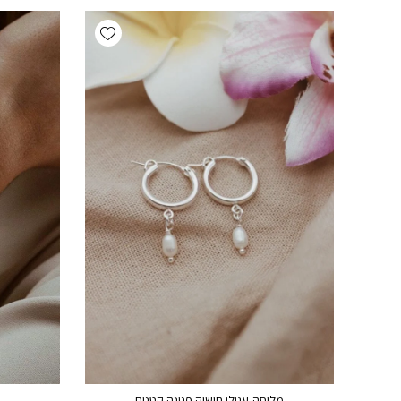
Add wishlist
מליסה-עגילי חישוק פנינה קטנים