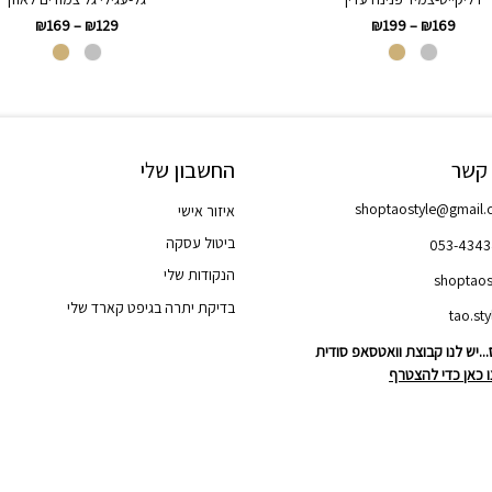
₪
169
–
₪
129
₪
199
–
₪
169
 קשר
החשבון שלי
shoptaostyle@gmail
איזור אישי
ביטול עסקה
053-434
הנקודות שלי
shoptaos
בדיקת יתרה בגיפט קארד שלי
..יש לנו קבוצת וואטסאפ סודית
 כאן כדי להצטרף