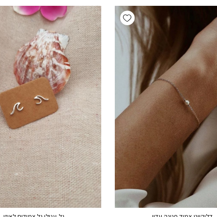
Add wishlist
דליקייט-צמיד פנינה עדין
גל-עגילי גל צמודים לאוזן