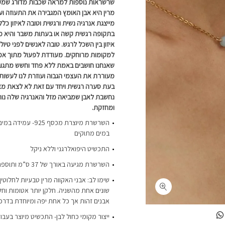
שרשראות נוספות למראה שכבות מדורג שמקפי
מרין היא אבן האומץ המגבירה את התעוזה וע
מייצגת אנרגיה נשית ורגשית וטובה לאיזון כלל
בתקופה רגשית קשה או בעתות משבר והיא מצ
איזון בין השכל לרגש. טובה לאנשים לפני טיול
למקומות מרוחקים. מעודדת לפעול מתוך אמ
שאנחנו חושבים באמת ללא פחד וחשש מתגובת
מעוררת את העצמי הגבוה ועוזרת לנו לעשות
בעת סערה רגשית ויחד עם זאת לא לצאת מאיז
נחשבת לאבן שמביאה מזל והאנרגיה שלה נ
ומחזקת.
השרשרת מיוצרת מכסף 5
במים מתוקים
התכשיט היפואלרגני וללא ניקל
השרשרת מגיעה באורך של 37 ס”מ ותוספת הארכה של כ-4 ס”מ
שימו לב: אבני האקווה מרין טבעיות לחלוטין 
אבנים זהות אך כל אחת יפה ומיוחדת בדר
ייצור מקומי כחול לבן- התכשיט מיוצר בעבו