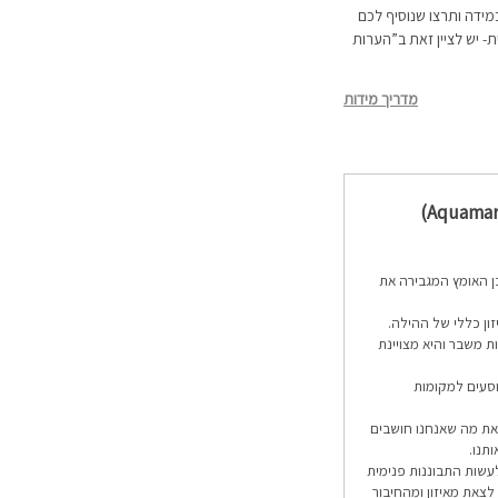
מידה ותרצו שנוסיף לכם
 יש לציין זאת ב”הערות
מדריך מידות
ן האומץ המגבירה את
זון כללי של ההילה.
ת משבר והיא מצויינת
וסעים למקומות
את מה שאנחנו חושבים
תנו.
עשות התבוננות פנימית
צאת מאיזון ומהחיבור