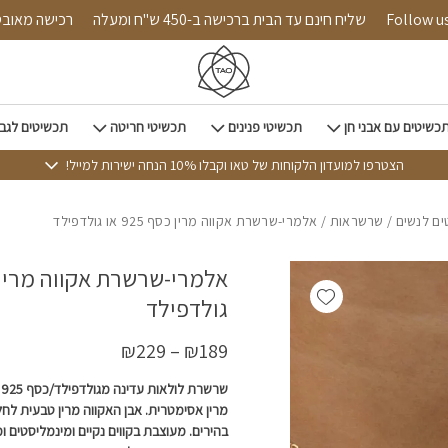
כמות אלמרי-שרשרת אקווה מרין כסף 925 או גולדפילד
Follow us on in
שליח חינם עד הבית ברכישה ב-450 ש"ח ומעלה
רכיש
כשיטים עם אבני חן
תכשיטי פנינים
תכשיטי חריטה
תכשיטים לגב
הצטרפו למועדון הלקוחות של טאו וקבלו 10% הנחה ישירות למייל!
ם לנשים
/
שרשראות
/ אלמרי-שרשרת אקווה מרין כסף 925 או גולדפילד
Add wishlist
גולדפילד
₪
229
–
₪
189
ש
מרין אסימטרית. אבן האקווה מרין טבעית לחלו
בהירים. מעוצבת בקווים נקיים ומינמליסטים 