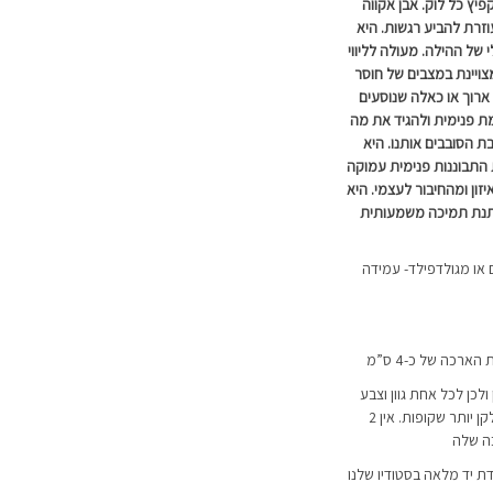
ץ כל לוק. אבן אקווה
וזרת להביע רגשות. היא
י של ההילה. מעולה לליווי
ויינת במצבים של חוסר
 ארוך או כאלה שנוסעים
ת פנימית ולהגיד את מה
 הסובבים אותנו. היא
 התבוננות פנימית עמוקה
ון ומהחיבור לעצמי. היא
ותנת תמיכה משמעותית
92- עמידה במים או מגולדפילד- עמידה
ולכן לכל אחת גוון וצבע
שונים אחת מהשניה. חלקן יותר אטומות וחלקן יותר שקופות. אין 2
כה שלה
דת יד מלאה בסטודיו שלנו