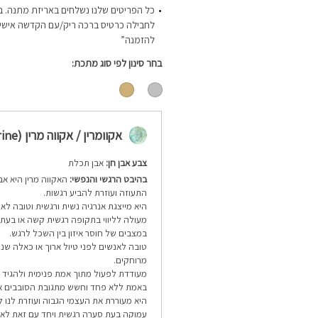
כל הפריטים שלנו נשלחים באריזת מתנה. ב
לחבילה כרטיס ברכה ריק/עם הקדשה אישית-
להזמנה”
בחר סינון לפי סוג מתכת
אקוומרין / אקווה מרין (Aquamarine)
צבע אבן חן:
אבן תכלת
בהיבט הרגשי והנפשי:
האקווה מרין היא אב
התעוזה ועוזרת להביע רגשות.
היא מייצגת אנרגיה נשית ורגשית וטובה לאי
מעולה לליווי בתקופה רגשית קשה או בעתו
במצבים של חוסר איזון בין השכל לרגש.
טובה לאנשים לפני טיול ארוך או כאלה שנ
מרוחקים.
מעודדת לפעול מתוך אמת פנימית ולהגיד 
באמת ללא פחד וחשש מתגובת הסובבים או
היא מעוררת את העצמי הגבוה ועוזרת לנו ל
עמוקה בעת סערה רגשית ויחד עם זאת לא ל