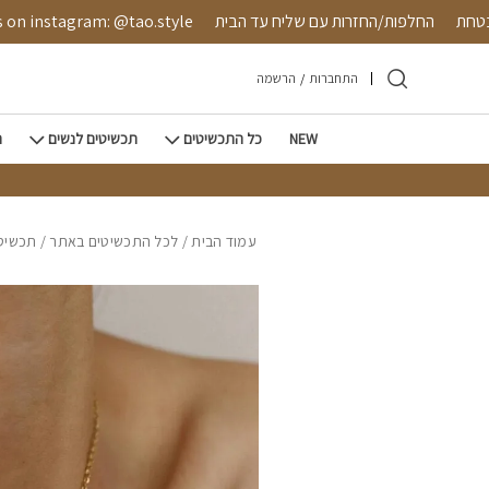
חזרה למעלה
Skip to Conten
שה מאובטחת
החלפות/החזרות עם שליח עד הבית
stagram: @tao.style
התחברות
/
הרשמה
NEW
כל התכשיטים
תכשיטים לנשים
ת
עמוד הבית
/
לכל התכשיטים באתר
/
תכשיטי