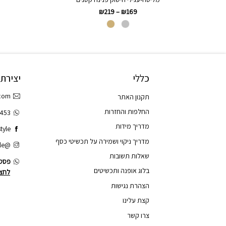
₪
219
–
₪
169
כללי
יצירת
.com
תקנון האתר
החלפות והחזרות
3453
מדריך מידות
tyle
מדריך ניקוי ושמירה על תכשיטי כסף
@tao.style
שאלות תשובות
פסס.
בלוג אופנה ותכשיטים
לחצו
הצהרת נגישות
קצת עלינו
צרו קשר