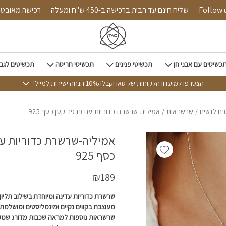
כמות אמיליה-שרשרת כדוריות עם פרפר קטן כסף 925
Follow us on i
שליח חינם עד הבית ברכישה ב-450 ש"ח ומעלה
רכישה
כשיטים עם אבני חן
תכשיטי פנינים
תכשיטי חריטה
תכשיטים לגב
הצטרפו למועדון הלקוחות של טאו וקבלו 10% הנחה ישירות למייל!
ם לנשים
/
שרשראות
/ אמיליה-שרשרת כדוריות עם פרפר קטן כסף 925
אמיליה-שרשרת כדוריות ע
Add wishlist
כסף 925
₪
189
שרשרת כדוריות עדינה ומיוחדת בשילוב תליו
מעוצבת בקווים נקיים ומינמליסטים ומושלמת 
שרשראות נוספות למראה שכבות מדורג שמקפי