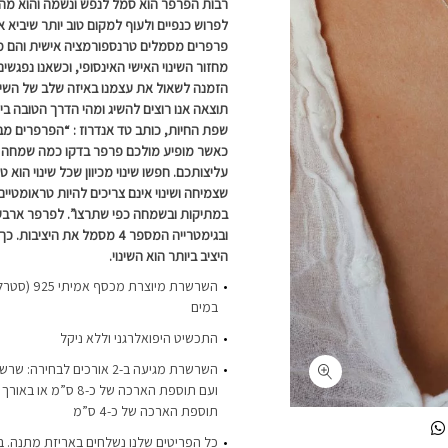
רבות הפרפר הוא סמל לנפש ונשמה והוא מהו
לפרוש כנפיים ולעוף למקום טוב יותר שיביא או
פרפרים מסמלים טרנספורמציה אישית והם מל
מחזור השינוי האישי האינסופי, וכשאנו נפגשי
הזמנה לשאול את עצמנו באיזה שלב של השינוי
תוצאה אנו רוצים להשיג ומהי הדרך הטובה בי
שפת החיות, כותב טד אנדרוז : “הפרפרים מב
כאשר מופיע מולכם פרפר בדקו כמה שמחה יש
עליצותכם. חפשו שינוי מכיוון שכל שינוי הוא 
שצמיחה ושינוי אינם צריכים להיות טראומטי
במתיקות ובשמחה כפי שתרצו”. לפרפר ארבע ש
ובגימטרייה המספר 4 מסמל את ה
היציב ביותר הוא השינוי.
השרשרת מיוצר
במים
התכשיט היפואלרגני וללא ניקל
תוספת הארכה של כ-4 ס”מ
כל הפריטים שלנו נשלחים באריזת מתנה. ב