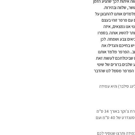
וה איתות לכך שהגיע הזמן
שר, שלווה ובהירות.
מדים אותנו להתבונן על
ם עם פרפר זוהי בעצם
 אנו נמצאים, איזה
ותר להשיג אותה. בספרו
יאים צבע ושמחה. לכן
 בחייכם והגדילו את
טוב.. הפרפר מלמד אותנו
ים שביכולתכם לעשות זאת
לבים ברורים של שינוי
יציבות. כך הפרפר מסמל לנו שהדבר
ת מכסף אמיתי 925 (סטרלינג סילבר) והיא עמידה
השרשרת מגיעה ב-2 אורכים לבחירה: שרשרת צ’וקר באורך 34 ס”מ
ועם תוספת הארכה של כ-8 ס”מ או באורך סטנדרט של 40 ס”מ ועם
מידה ותרצו שנוסיף לכם