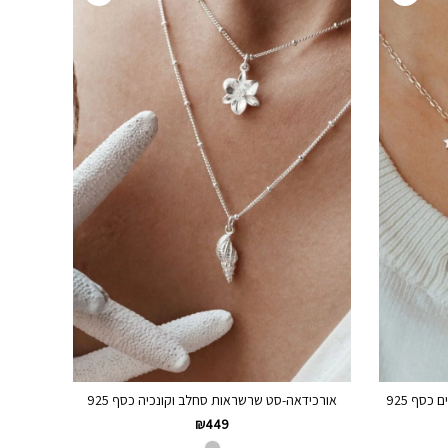
סף 925
אורכידאה-סט שרשראות סחלב וקונכיה כסף 925
₪
449