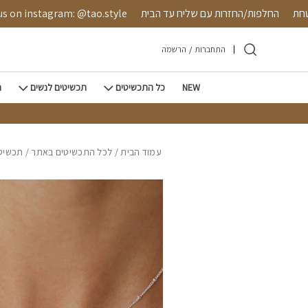
חזרה למעלה
Skip to Conten
ה מאובטחת
החלפות/החזרות עם שליח עד הבית
nstagram: @tao.style
התחברות
/
הרשמה
NEW
כל התכשיטים
תכשיטים לנשים
ת
עמוד הבית
/
לכל התכשיטים באתר
/
תכשיטי