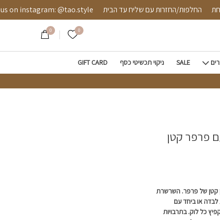
 מאובטחת
החלפות/החזרות עם שליח עד הבית
instagram: @tao.style
0
0
הרשימה שלי
רים
SALE
ניקוי תכשיטי כסף
GIFT CARD
ם פרפר קטן
ן קטן של פרפר. השרשרת
לבדה או ביחד עם
ץ כל לוק. בתרבויות