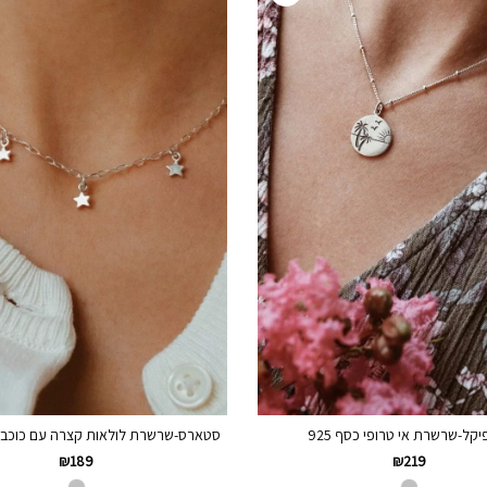
יקל-שרשרת אי טרופי כסף 925
סטארס-שרשרת לולאות קצרה עם כוכבים כ
₪
189
₪
219