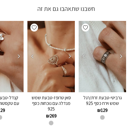
חשבנו שתאהבו גם את זה
Add wishlist
Add wishlist
גרביטי-טבעת זרת/רגל
סאן טרופז-טבעת שמש
קנדל-טבעת
שמש וירח כסף 925
מנדלה עם נוכחות כסף
עם טקסטורה 
925
129
₪
129
₪
269