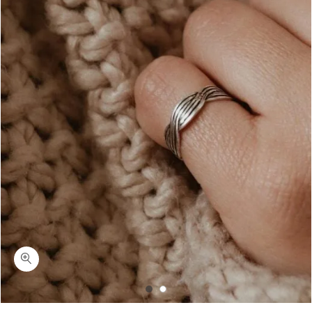
כמות אמסטי-טבעת זרת/רגל עדינה כסף 925