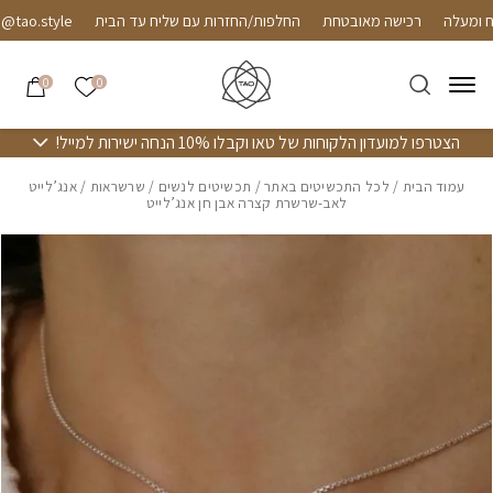
חזרה למעלה
Skip to Conten
רכישה מאובטחת
החלפות/החזרות עם שליח עד הבית
o.style
הרשימה שלי
0
0
הצטרפו למועדון הלקוחות של טאו וקבלו 10% הנחה ישירות למייל!
עמוד הבית
/
לכל התכשיטים באתר
/
תכשיטים לנשים
/
שרשראות
/ אנג’לייט
לאב-שרשרת קצרה אבן חן אנג’לייט