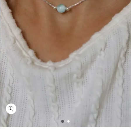
כמות אנג'לייט לאב-שרשרת קצרה אבן חן אנג'לייט