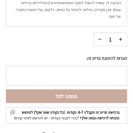
הנכונה לו. עשויה להועיל למצבי אוסטיאופורוזיס (התדלדלות ובריחת
עצם). אבן מקררת, נפלאה להנחה על כוויות, דלקות, ועל המצח במקרה
של חום.
הערות להזמנת פריט זה:
הוספה לסל
ברכישת פריט זה תקבל/י
6-7
נקודות (כל נקודה שווה שקל) למימוש
כהנחה לרכישה הבאה שלך!
*בכדי לצבור נקודות - יש להרשם לאתר קודם!