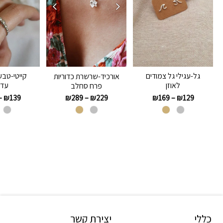
גל-עגילי גל צמודים
קייטי-טבע
אורכיד-שרשרת כדוריות
לאוזן
עדי
פרח סחלב
–
₪
139
₪
169
–
₪
129
₪
289
–
₪
229
כללי
יצירת קשר