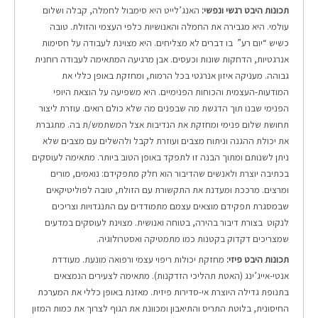
תכונות היבט רגשי ונפשי:
האנג’לייט היא סימבול לחמלה, קבלה ושלום
עולמי. היא מגבירה את החמלה והאנושיות כלפי העצמי והזולת. טובה
כשיש “יום רע” בו דברים לא מצליחים. היא מצוינת לעבודה על חסימות
אנרגטיות, הדחקות שונות וכעסים. אבן מרגיעה המתאימה לעבודה רוחנית
גבוהה. מעניקה איזון אנרגטי בכל הרמות, ומחזקת באופן כללי את
המודעות-העצמית והכוחות הפנימיים. היא משפיעה על הוצאת היופי
הפנימי שבנו תוך הדגשת מה שבפנים מה שלא כולם רואים. עוזרת ליצור
תחושת שלום פנימי ומחזקת את הנדיבות אצל המשתמש/ת בה. מתגברת
את יכולת ההגנה וניתוח מצבים ועוזרת לקבל ולהשלים עם מצבים שלא
ניתן לשנותם ומתוך הבנה זו לתפקד באופן הטוב ביותר. מתאימה לעוסקים
בכתיבה יוצרת ולאנשים שהדיבור הוא חלק מתפקידם: נואמים, מורים
ומרצים. מרככת ומעדנת את התקשורת עם הזולת, טובה לפוליטיקאים
שבמסגרת תפקידם מוצאים עצמם מתמודדים עם התנגדויות וצריכים
לנקוט בצורת דיבור בהירה, בטוחה ואנושית. מצוינת לעוסקים במדעים
שמצריכים דקדוק בקטנות כמו מתמטיקה ואסטרולוגיה.
תכונות היבט פיזי:
מחזקת יכולות ריפוי עצמי ורפואה מונעת. מעודדת
אנטי-אייג’ינג (האטת תהליכי הזדקנות). מתאימה לצעירים הנמצאים
בתנופת גדילה היוצרת אי-סדירות פיזית. מאזנת באופן כללי את המערכת
החיסונית, בלוטת התריס והתיאבון ומכוונת את הגוף לצרוך את כמות המזון