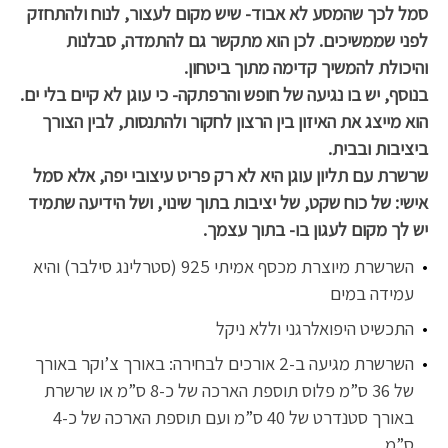
סמל לכך שהמסע לא אבוד- שיש מקום לעצור, לנוח ולהתחזק
לפני שממשיכים. לכן הוא מתקשר גם להתמדה, סבלנות
והיכולת להמשיך קדימה מתוך ביטחון.
בנוסף, יש בו נגיעה של חופש והרפתקה- כי עוגן לא קיים בלי ים.
הוא מייצג את האיזון בין הרצון לחקור ולהתנסות, לבין הצורך
ביציבות ובבית.
שרשרת עם תליון עוגן היא לא רק פריט עיצובי יפה, אלא סמל
אישי: של כוח שקט, של יציבות בתוך שינוי, ושל הידיעה שתמיד
יש לך מקום לעגון בו- בתוך עצמך.
השרשרת מיוצרת מכסף אמיתי 925 (סטרלינג סילבר) והיא
עמידה במים
התכשיט היפואלרגני וללא ניקל
השרשרת מגיעה ב-2 אורכים לבחירה: באורך צ’וקר באורך
של 36 ס”מ פלוס תוספת הארכה של כ-8 ס”מ או שרשרת
באורך סטנדרט של 40 ס”מ ועם תוספת הארכה של כ-4
ס”מ