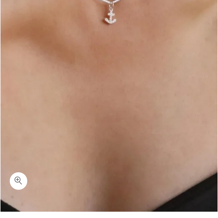
כמות אנקור-שרשרת כסף עם תליון עוגן משובץ כסף 925