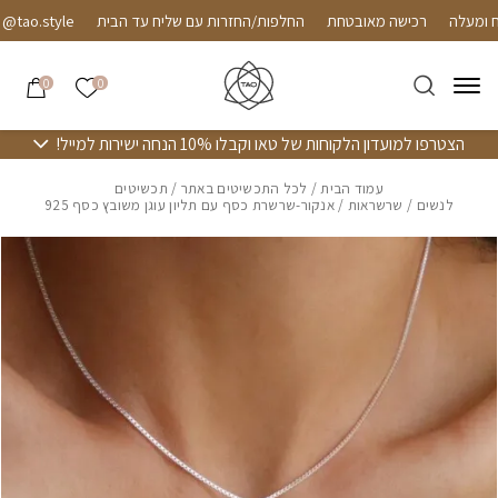
חזרה למעלה
Skip to Conten
רכישה מאובטחת
החלפות/החזרות עם שליח עד הבית
ao.style
הרשימה שלי
0
0
הצטרפו למועדון הלקוחות של טאו וקבלו 10% הנחה ישירות למייל!
עמוד הבית
/
לכל התכשיטים באתר
/
תכשיטים
לנשים
/
שרשראות
/ אנקור-שרשרת כסף עם תליון עוגן משובץ כסף 925