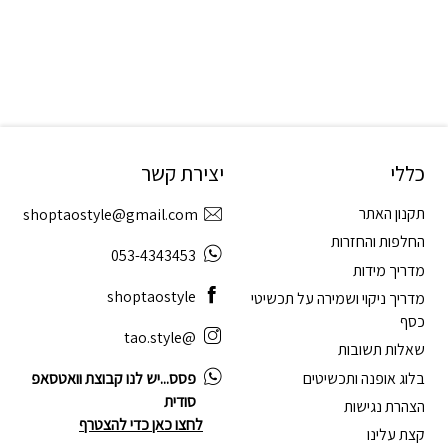
כללי
יצירת קשר
תקנון האתר
shoptaostyle@gmail.com
החלפות והחזרות
053-4343453
מדריך מידות
shoptaostyle
מדריך ניקוי ושמירה על תכשיטי
כסף
@tao.style
שאלות תשובות
בלוג אופנה ותכשיטים
פסס...יש לנו קבוצת וואטסאפ
סודית
הצהרת נגישות
לחצו כאן כדי להצטרף
קצת עלינו