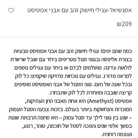
shlist
אסנשיאל-עגילי חישוק זהב עם אבני אמטיסט
₪
209
כמה שהם יפים! עגילי חישוק זהב עם אבני אמטיסט טבעיות
בצורת אליפסה ובגווני סגול מטריפים ביחד עם שובל שרשרת
לולאות עדינה. מושלמים לבדם או ביחד עם עגילים נוספים
למראה מדורג. עגילים עם נוכחות מדויקת שיקפיצו כל לוק
ובכל שעה של היום. גווני הסגול של אבני האמטיסט מוסיפים
קריצה שובבה ומיוחדת לכל לוק שתבחרו.
אמטיסט (Amethyst) היא אחת מאבני החן העתיקות,
המוכרות והנחשקות ביותר בעולם. בזכות צבעה הסגול העמוק
– שנע בין גווני לילך עד סגול עמוק – היא סחפה תרבויות שונות
במשך אלפי שנים והפכה לסמל של חוכמה, טוהר, רוגע,
ועוצמה רוחנית.