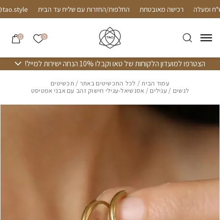
חזרה למעלה
Skip to Conten
רכישה מאובטחת
החלפות/החזרות עם שליח עד הבית
.style
הרשימה שלי
0
0
הצטרפו למועדון הלקוחות של טאו וקבלו 10% הנחה ישירות למייל!
עמוד הבית
/
לכל התכשיטים באתר
/
תכשיטים
לנשים
/
עגילים
/ אסנשיאל-עגילי חישוק זהב עם אבני אמטיסט