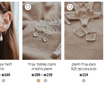
Add wishlist
Add wishlist
פאם-עגילי חישוק
פיטנה טוויסטד-עגילי
לויאל-עגי
מרובעים כסף 925
חישוק פלומריה
תלו
–
₪
169
₪
289
–
₪
239
₪
219