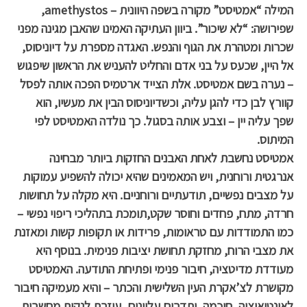
המילה “אמטיסט” מקורה בשפה היוונית – amethystos,
שפירושה: “לא שיכור”. ביוון העתיקה האמינו שהאבן מגינה מפני
שכרות ומטהרת את הגוף והנפש. האגדה מספרת על דיוניסוס,
אל היין, שכעס על בני אדם והחליט להעניש את הראשון שיפגוש
– נערה בשם אמטיסט. אלת הצייד ארטמיס הפכה אותה לפסל
קוורץ לבן כדי להגן עליה, וכשדיוניסוס הבין את מעשיו, הוא
שפך עליה יין – וצבע אותה בסגול. כך נולדה האמטיסט לפי
המיתוס.
אמטיסט נחשבת לאחת האבנים החזקות ביותר מבחינה
אנרגטית ורוחנית, ויש המאמינים שהיא יכולה להשפיע עמוקות
על מצבים נפשיים, תודעתיים ורוחניים. היא מ
קלה על תחושות
חרדה, מתח, פחדים וחוסר שקט,תומכת בתהליכי ריפוי נפשי –
כמו התמודדות עם טראומות, פרידות או תקופות קשות ומאזנת
את מצבי הרוח, מחזקת תחושת יציבות פנימית. בנוסף היא
מעודדת מדיטציה, חיבור פנימי ופתיחת התודעה. האמטיסט
מקושרת לצ’אקרת העין השלישית והכתר – והיא מעמיקה חיבור
לאינטואיציה, חוכמה, ותדרים עליונים, עוזרת לנקות מחשבות