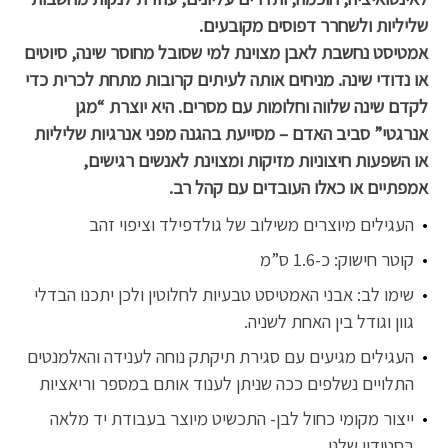
שליליות ולשחרר דפוסים מקובעים.
אמטיסט נחשבת לאבן מצוינת למי שסובל מחוסר שינה, סיוטים
או נדודי שינה. מניחים אותה לעיתים קרובות מתחת לכרית כדי
לקדם שינה שלווה וחלומות עם מסרים. היא יוצרת “מגן
אנרגטי” סביב האדם – מסייעת בהגנה מפני אנרגיות שליליות
או השפעות חיצוניות מזיקות ומצוינת לאנשים רגישים,
אמפתיים או כאלו העובדים עם קהל רב.
העגילים מיוצרים משילוב של גולדפילד וציפוי זהב
קוטר חישוק: כ-1.6 ס”מ
שימו לב: אבני האמטיסט טבעיות לחלוטין ולכן יתכנו הבדלי
גוון וגודל בין האחת לשניה.
העגילים מגיעים עם סגירת תיקתק נוחה לענידה והאלמנטים
התלויים נשלפים ככה שניתן לענוד אותם במספר וריאציות
ייצור מקומי כחול לבן- התכשיט מיוצר בעבודת יד מלאה
בסטודיו שלנו