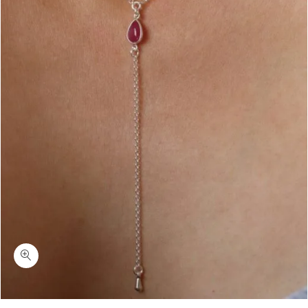
כמות אפל-שרשרת עניבה טורמלין ורוד כסף 925