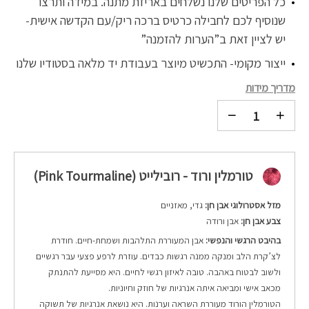
כל הפריטים שלנו נשלחים באריזת מתנה. במידה ותרצו
שנוסיף לכם לחבילה כרטיס ברכה ריק/עם הקדשה אישית-
יש לציין זאת ב”הערות להזמנה”
ייצור מקומי- התכשיט מיוצר בעבודת יד מלאה בסטודיו שלנו
מדריך מידות
טורמלין ורוד - רובילייט (Pink Tourmaline)
מזל אסטרולוגי אבן חן:
גדי, מאזניים
צבע אבן חן:
אבן ורודה
בהיבט הרגשי והנפשי:
אבן המעוררת התלהבות ושמחת-חיים. חודרת
לצ’קרת הלב ומנקה ממנה רגשות כבדים. עוזרת לרפע פצעי עבר רגשיים
ולשוב לבטוח באהבה. טובה לאיזון רגשי לחיים. היא מסייעת להתנתק
מכאב אישי ומביאה איתה אנרגיות של חוזק וחיוניות.
הטורמלין הורוד מעוררת השראה וערנות. היא נושאת אנרגיות של תשוקה