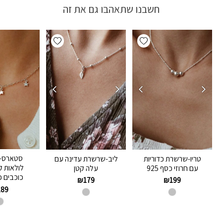
חשבנו שתאהבו גם את זה
Add wishlist
Add wishlist
סטארס-
טריו-שרשרת כדוריות
ליב-שרשרת עדינה עם
לולאות 
עם חרוזי כסף 925
עלה קטן
כוכבים כסף
₪
179
₪
199
189