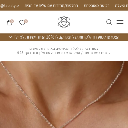
חזרה למעלה
Skip to Conten
רכישה מאובטחת
החלפות/החזרות עם שליח עד הבית
o.style
הרשימה שלי
0
0
הצטרפו למועדון הלקוחות של טאו וקבלו 10% הנחה ישירות למייל!
עמוד הבית
/
לכל התכשיטים באתר
/
תכשיטים
לנשים
/
שרשראות
/ אפל-שרשרת עניבה טורמלין ורוד כסף 925