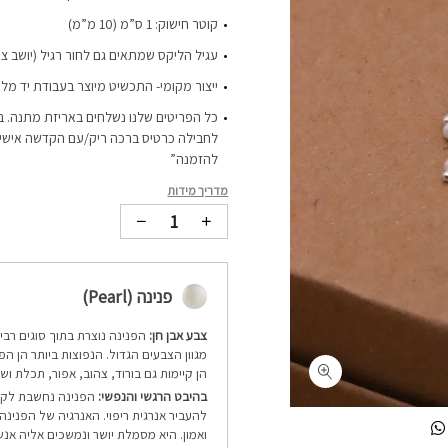
קוטר חישוק: 1 ס”מ (10 מ”מ)
עגיל הליקס שמתאים גם לחור רגיל (יושב צמ
ייצור מקומי- התכשיט מיוצר בעבודת יד מלא
כל הפריטים שלנו נשלחים באריזת מתנה. ב
לחבילה כרטיס ברכה ריק/עם הקדשה אישית-
להזמנה”
מדריך מידות
פנינה (Pearl)
צבע אבן חן:
הפנינה נוצרת בתוך סוגים רבי
מגוון הצבעים הגדול. הנפוצות ביותר הן הפנ
הן קיימות גם בורוד, צהוב, אפור, תכלת ושח
בהיבט הרגשי והנפשי:
הפנינה נחשבת לקרי
להעביר אנרגית ריפוי. האנרגיה של הפנינה
ואמון. היא מסמלת יושר ונמשכים אליה אנש