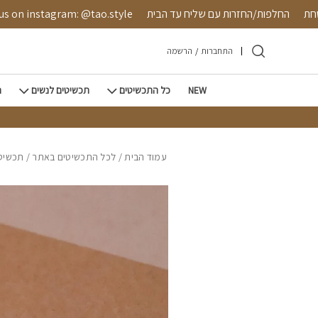
חזרה למעלה
Skip to Conten
 מאובטחת
החלפות/החזרות עם שליח עד הבית
instagram: @tao.style
התחברות
/
הרשמה
NEW
כל התכשיטים
תכשיטים לנשים
ת
עמוד הבית
/
לכל התכשיטים באתר
/
תכשיטי