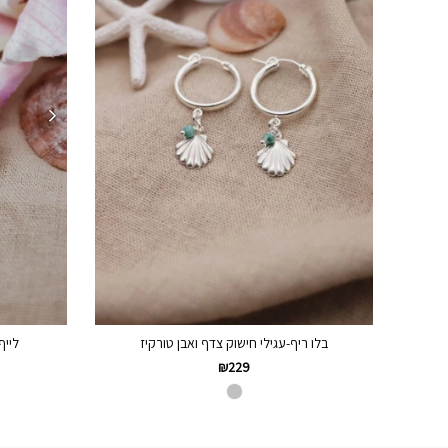
בלו ריף-עגילי חישוק צדף ואבן טורקיז
לייף
₪
229