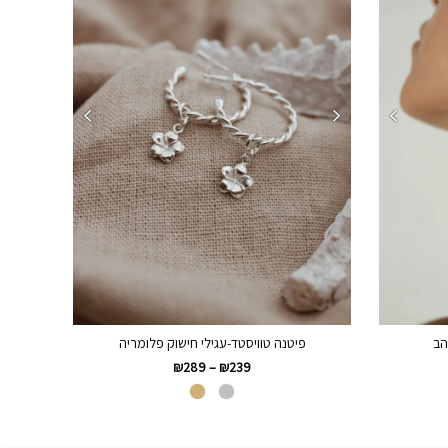
הב
פיטנה טוויסטד-עגילי חישוק פלומריה
₪
289
–
₪
239