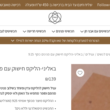
כמות באליני-הליקס חישוק עם פנינים כסף 925
Follow us on 
שליח חינם עד הבית ברכישה ב-450 ש"ח ומעלה
רכישה 
כשיטים עם אבני חן
תכשיטי פנינים
תכשיטי חריטה
תכשיטים לגב
הצטרפו למועדון הלקוחות של טאו וקבלו 10% הנחה ישירות למייל!
ם לנשים
/
עגילים
/ באליני-הליקס חישוק עם פנינים כסף 925
באליני-הליקס חישוק עם פנינ
Add wishlist
₪
139
עגיל חישוק להליקס עדין ומיוחד בשילוב פניני
מהמם וסופר מחמיא על האוזן ולא יפסיק לגר
ההליקס מיוצר מכסף אמיתי 925 (סטרלינג סילבר) והוא עמיד במים
התכשיט היפואלרגני וללא ניקל