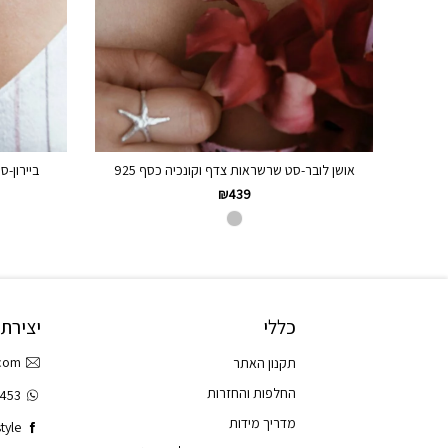
אושן לובר-סט שרשראות צדף וקונכיה כסף 925
ביירון-ס
₪
439
כללי
יצירת
.com
תקנון האתר
החלפות והחזרות
3453
מדריך מידות
tyle