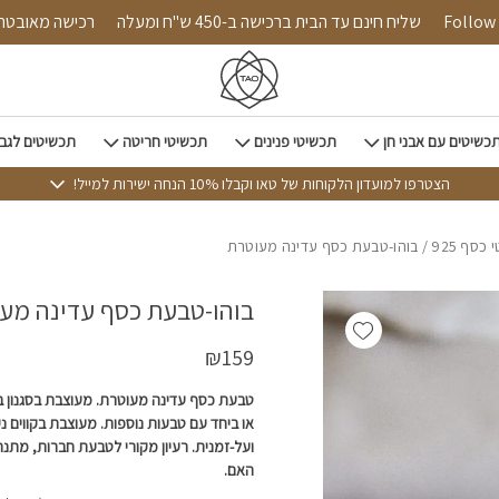
כמות בוהו-טבעת כסף עדינה מעוטרת
Follow us on 
שליח חינם עד הבית ברכישה ב-450 ש"ח ומעלה
רכישה 
כשיטים עם אבני חן
תכשיטי פנינים
תכשיטי חריטה
תכשיטים לגב
הצטרפו למועדון הלקוחות של טאו וקבלו 10% הנחה ישירות למייל!
כסף 925
/ בוהו-טבעת כסף עדינה מעוטרת
בוהו-טבעת כסף עדינה מע
Add wishlist
₪
159
טבעת כסף עדינה מעוטרת. מעוצבת בסגנון ב
או ביחד עם טבעות נוספות. מעוצבת בקווים נ
ועל-זמנית. רעיון מקורי לטבעת חברות, מתנ
האם.