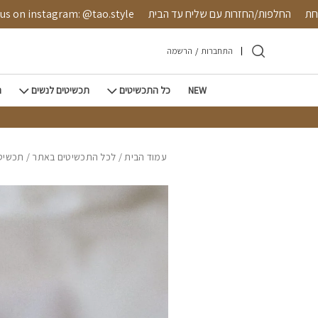
חזרה למעלה
Skip to Conten
 מאובטחת
החלפות/החזרות עם שליח עד הבית
instagram: @tao.style
התחברות
/
הרשמה
NEW
כל התכשיטים
תכשיטים לנשים
ת
עמוד הבית
/
לכל התכשיטים באתר
/
תכשיטי 