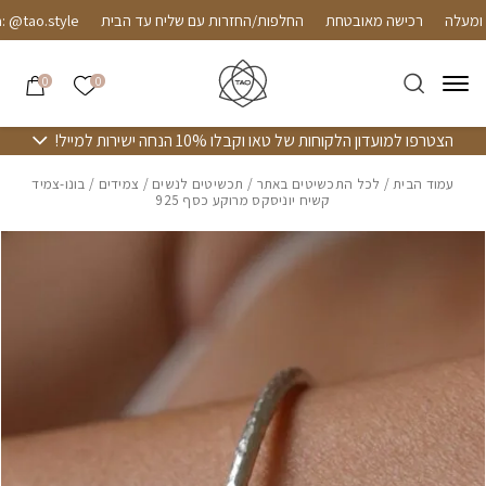
חזרה למעלה
Skip to Conten
רכישה מאובטחת
החלפות/החזרות עם שליח עד הבית
tao.style
הרשימה שלי
0
0
הצטרפו למועדון הלקוחות של טאו וקבלו 10% הנחה ישירות למייל!
עמוד הבית
/
לכל התכשיטים באתר
/
תכשיטים לנשים
/
צמידים
/ בונו-צמיד
קשיח יוניסקס מרוקע כסף 925