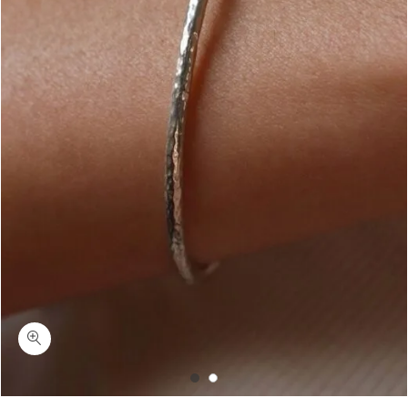
כמות בונו-צמיד קשיח יוניסקס מרוקע כסף 925