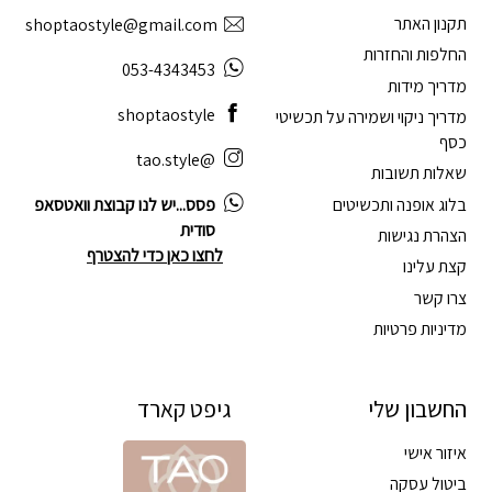
תקנון האתר
shoptaostyle@gmail.com
החלפות והחזרות
053-4343453
מדריך מידות
shoptaostyle
מדריך ניקוי ושמירה על תכשיטי
כסף
@tao.style
שאלות תשובות
בלוג אופנה ותכשיטים
פסס...יש לנו קבוצת וואטסאפ
סודית
הצהרת נגישות
לחצו כאן כדי להצטרף
קצת עלינו
צרו קשר
מדיניות פרטיות
החשבון שלי
גיפט קארד
איזור אישי
ביטול עסקה