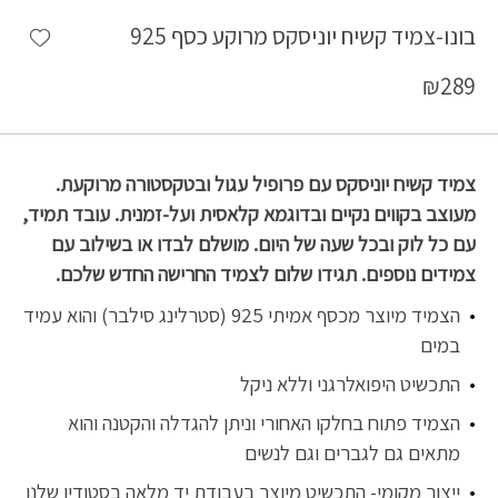
shlist
בונו-צמיד קשיח יוניסקס מרוקע כסף 925
₪
289
צמיד קשיח יוניסקס עם פרופיל עגול ובטקסטורה מרוקעת.
מעוצב בקווים נקיים ובדוגמא קלאסית ועל-זמנית. עובד תמיד,
עם כל לוק ובכל שעה של היום. מושלם לבדו או בשילוב עם
צמידים נוספים. תגידו שלום לצמיד החרישה החדש שלכם.
הצמיד מיוצר מכסף אמיתי 925 (סטרלינג סילבר) והוא עמיד
במים
התכשיט היפואלרגני וללא ניקל
הצמיד פתוח בחלקו האחורי וניתן להגדלה והקטנה והוא
מתאים גם לגברים וגם לנשים
ייצור מקומי- התכשיט מיוצר בעבודת יד מלאה בסטודיו שלנו