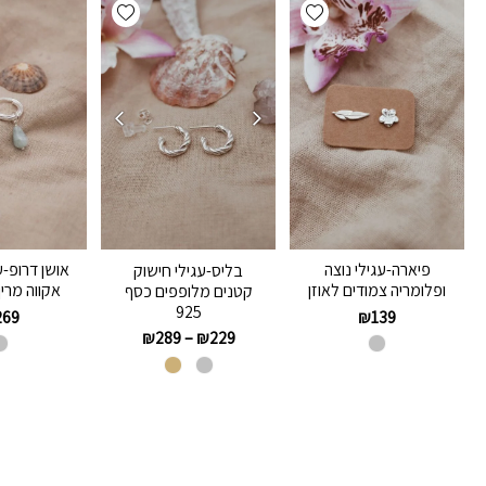
Add wishlist
Add wishlist
פיארה-עגילי נוצה
אושן דרופ-ע
בליס-עגילי חישוק
ופלומריה צמודים לאוזן
אקווה מרין כ
קטנים מלופפים כסף
925
269
₪
139
₪
289
–
₪
229