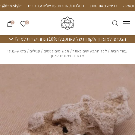
חזרה למעלה
Skip to Conten
רכישה מאובטחת
החלפות/החזרות עם שליח עד הבית
tao.style
הרשימה שלי
0
0
הצטרפו למועדון הלקוחות של טאו וקבלו 10% הנחה ישירות למייל!
עמוד הבית
/
לכל התכשיטים באתר
/
תכשיטים לנשים
/
עגילים
/ בלאש-עגילי
שרשרת צמודים לאוזן