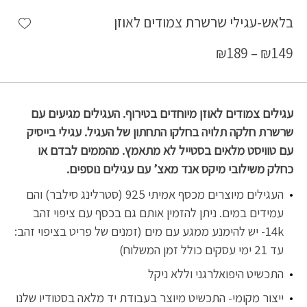
shlist
בלאש-עגילי שרשרת צמודים לאוזן
₪
189
–
₪
149
עגילים צמודים לאוזן מיוחדים בטירוף. העגילים מגיעים עם
שרשרת חלקה תלויה בחלקו התחתון של העגיל. עגילי בייסיק
עם טוויסט מלאים בסטייל לא מתאמץ. מהממים לבדם או
כחלק משילובי מיקס אנד מאצ’ עם עגילים נוספים.
העגילים מיוצרים מכסף אמיתי 925 (סטרלינג סילבר) והם
עמידים במים. ניתן להזמין אותם גם בכסף עם ציפוי זהב
14k- יש להימנע ממגע עם מים (זמנים של פריט בציפוי זהב:
עד 21 ימי עסקים כולל זמן המשלוח)
התכשיט היפואלרגני וללא ניקל
ייצור מקומי- התכשיט מיוצר בעבודת יד מלאה בסטודיו שלנו