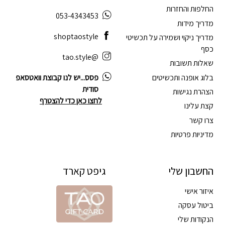
החלפות והחזרות
053-4343453
מדריך מידות
shoptaostyle
מדריך ניקוי ושמירה על תכשיטי
כסף
@tao.style
שאלות תשובות
בלוג אופנה ותכשיטים
פסס...יש לנו קבוצת וואטסאפ
סודית
הצהרת נגישות
לחצו כאן כדי להצטרף
קצת עלינו
צרו קשר
מדיניות פרטיות
החשבון שלי
גיפט קארד
איזור אישי
ביטול עסקה
הנקודות שלי