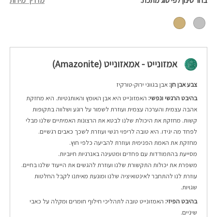
בחר סינון לפי סוג מתכת
מדריך מידות
אמזונייט - אמאזונייט (Amazonite)
צבע אבן חן:
אבן בגווני ירוק-טורקיז
בהיבט הרגשי ונפשי:
האמזונייט היא אבן האומץ והאותנטיות. היא מחזקת
אהבה עצמית והערכה עצמית ועוזרת לשמור על רוגע ושלווה בתקופות
קשות. מחזקת את היכולת שלנו לבטא את הרצונות האמיתיים שלנו מבלי
לפחד מה יגידו. היא טובה לריפוי רגשי ועוזרת לשכך כאבים רגשיים.
מחזקת את האמת הפנימית ועוזרת להביעה כלפי חוץ.
מסייעת בהתמודדות עם פחדים ומטעינה באנרגיות חיוביות.
משפרת את יכולות התקשורת שלנו ועוזרת להגשים את הייעוד שלנו בחיים.
עוזרת לנו להתחבר לאינטואיציה שלנו ומונעת מאיתנו לקבל החלטות
שגויות.
בהיבט הפיזי:
האמזונייט טובה לתהליכי חילוף חומרים ומקלה על כאבי
שיניים.