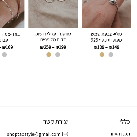
טוויסטד-עגילי חישוק
סוליי-טבעת שמש
בורה-צמיד כ
דקים מלופפים
מעוטרת כסף 925
עם פ
₪
259
–
₪
199
–
₪
169
₪
189
–
₪
149
כללי
יצירת קשר
תקנון האתר
shoptaostyle@gmail.com