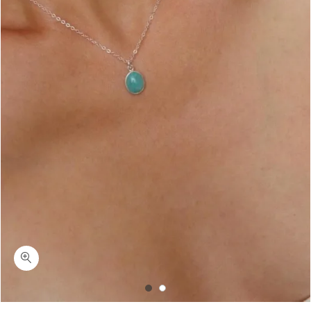
כמות בלו קליר-שרשרת לולאות עם אבן אמזונייט טבעית