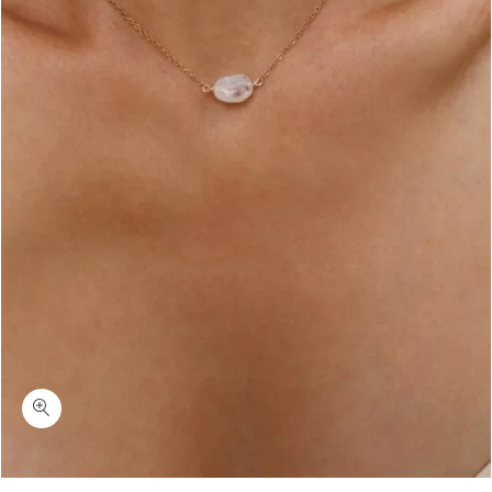
כמות במבי-שרשרת מונסטון עדינה כסף 925 או ציפוי זהב