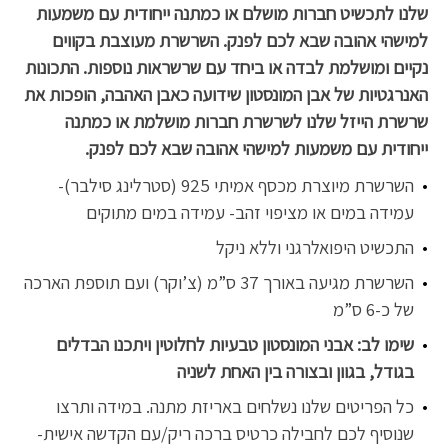
שלנו לתכשיט חברות מושלם או כמתנה ייחודית עם משמעות
למישהי אהובה שבא לכם לפנק. השרשרת מעוצבת בקווים
נקיים ומושלמת לבדה או ביחד עם שרשראות נוספות. התכונות
האנרגטיות של אבן המונסטון שידועה כאבן האהבה, הופכות את
שרשרת הייזל שלנו לשרשרת חברות מושלמת או כמתנה
ייחודית עם משמעות למישהי אהובה שבא לכם לפנק.
השרשרת מיוצרת מכסף אמיתי 925 (סטרלינג סילבר)-
עמידה במים או מציפוי זהב- עמידה במים מתוקים
התכשיט היפואלרגני וללא ניקל
השרשרת מגיעה באורך 37 ס”מ (צ’וקר) ועם תוספת הארכה
של כ-6 ס”מ
שימו לב: אבני המונסטון טבעיות לחלוטין ויתכנו הבדלים
בגודל, בגוון ובצורה בין האחת לשניה
כל הפריטים שלנו נשלחים באריזת מתנה. במידה ותרצו
שנוסיף לכם לחבילה כרטיס ברכה ריק/עם הקדשה אישית-