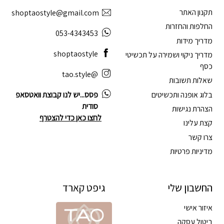
תקנון האתר
shoptaostyle@gmail.com
החלפות והחזרות
053-4343453
מדריך מידות
shoptaostyle
מדריך ניקוי ושמירה על תכשיטי
כסף
@tao.style
שאלות תשובות
בלוג אופנה ותכשיטים
פסס...יש לנו קבוצת וואטסאפ
סודית
הצהרת נגישות
לחצו כאן כדי להצטרף
קצת עלינו
צרו קשר
מדיניות פרטיות
החשבון שלי
גיפט קארד
איזור אישי
ביטול עסקה