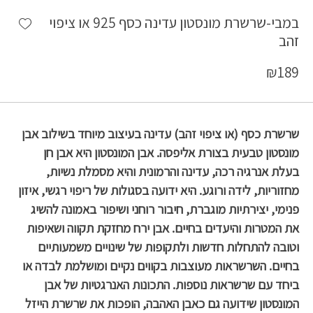
shlist
במבי-שרשרת מונסטון עדינה כסף 925 או ציפוי
זהב
₪
189
שרשרת כסף (או ציפוי זהב) עדינה בעיצוב מיוחד בשילוב אבן
מונסטון טבעית בצורת אליפסה. אבן המונסטון היא אבן חן
בעלת אנרגיה רכה, עדינה והרמונית והיא מסמלת נשיות,
מחזוריות, לידה ורוגע. היא ידועה בסגולות של ריפוי רגשי, איזון
פנימי, יצירתיות מוגברת, חיבור רוחני ושיפור באמונה להשיג
את המטרות והיעדים בחיים. אבן ירח מחזקת תקווה ושאיפות
וטובה להתחלות חדשות ולתקופות של שינויים משמעותיים
בחיים. השרשראות מעוצבות בקווים נקיים ומושלמת לבדה או
ביחד עם שרשראות נוספות. התכונות האנרגטיות של אבן
המונסטון שידועה גם כאבן האהבה, הופכות את שרשרת הייזל