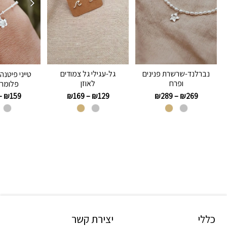
נברלנד-שרשרת פנינים
גל-עגילי גל צמודים
טייני פיטנ
ופרח
לאוזן
פלומרי
₪
169
–
₪
129
₪
289
–
₪
269
–
₪
159
כללי
יצירת קשר