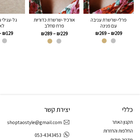
פרלי-שרשרת עניבה
גל-עגילי 
אורכיד-שרשרת כדוריות
עם פנינה
לאו
פרח סחלב
–
₪
129
₪
269
–
₪
209
₪
289
–
₪
229
כללי
יצירת קשר
תקנון האתר
shoptaostyle@gmail.com
החלפות והחזרות
053-4343453
מדריך מידות