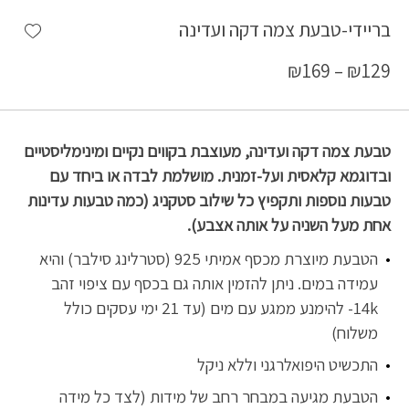
shlist
בריידי-טבעת צמה דקה ועדינה
₪
169
–
₪
129
טבעת צמה דקה ועדינה, מעוצבת בקווים נקיים ומינימליסטיים
ובדוגמא קלאסית ועל-זמנית. מושלמת לבדה או ביחד עם
טבעות נוספות ותקפיץ כל שילוב סטקניג (כמה טבעות עדינות
אחת מעל השניה על אותה אצבע).
הטבעת מיוצרת מכסף אמיתי 925 (סטרלינג סילבר) והיא
עמידה במים. ניתן להזמין אותה גם בכסף עם ציפוי זהב
14k- להימנע ממגע עם מים (עד 21 ימי עסקים כולל
משלוח)
התכשיט היפואלרגני וללא ניקל
הטבעת מגיעה במבחר רחב של מידות (לצד כל מידה