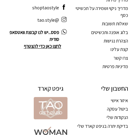
shoptaostyle
מדריך ניקוי ושמירה על תכשיטי
כסף
@tao.style
שאלות תשובות
בלוג אופנה ותכשיטים
פסס...יש לנו קבוצת וואטסאפ
סודית
הצהרת נגישות
לחצו כאן כדי להצטרף
קצת עלינו
צרו קשר
מדיניות פרטיות
החשבון שלי
גיפט קארד
איזור אישי
ביטול עסקה
הנקודות שלי
בדיקת יתרה בגיפט קארד שלי