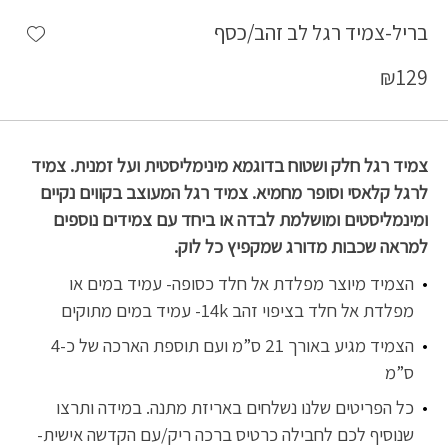
shlist
בריל-צמיד רגל לב זהב/כסף
₪
129
צמיד רגל חלק ושטוח בדוגמא מינימליסטית ועל זמנית
. צמיד
לרגל קלאסי וסופר מחמיא. צמיד רגל המעוצב בקווים נקיים
ומינמליסטים ומושלמת לבדה או ביחד עם צמידים נוספים
למראה שכבות מדורג שמקפיץ כל לוק.
הצמיד מיוצר מפלדת אל חלד כסופה- עמיד במים או
מפלדת אל חלד בציפוי זהב 14k- עמיד במים מתוקים
הצמיד מגיע באורך 21 ס”מ ועם תוספת הארכה של כ-4
ס”מ
כל הפריטים שלנו נשלחים באריזת מתנה. במידה ותרצו
שנוסיף לכם לחבילה כרטיס ברכה ריק/עם הקדשה אישית-