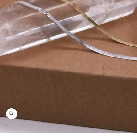
כמות בריל-צמיד רגל לב זהב/כסף