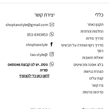
כללי
יצירת קשר
תקנון האתר
shoptaostyle@gmail.com
החלפות והחזרות
053-4343453
מדריך מידות
shoptaostyle
מדריך ניקוי ושמירה על תכשיטי
כסף
@tao.style
שאלות תשובות
בלוג אופנה ותכשיטים
פסס...יש לנו קבוצת וואטסאפ
סודית
הצהרת נגישות
לחצו כאן כדי להצטרף
קצת עלינו
צרו קשר
מדיניות פרטיות