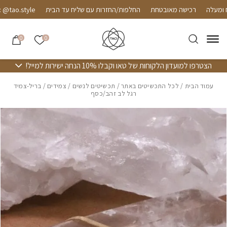
חזרה למעלה
Skip to Conten
רכישה מאובטחת
החלפות/החזרות עם שליח עד הבית
tao.style
הרשימה שלי
0
0
הצטרפו למועדון הלקוחות של טאו וקבלו 10% הנחה ישירות למייל!
עמוד הבית
/
לכל התכשיטים באתר
/
תכשיטים לנשים
/
צמידים
/ בריל-צמיד
רגל לב זהב/כסף