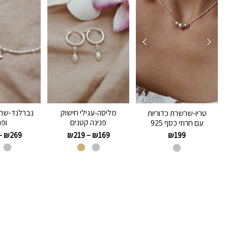
מליסה-עגילי חישוק
נברלנד-שרש
טריו-שרשרת כדוריות
פנינה קטנים
ופ
עם חרוזי כסף 925
–
₪
269
₪
219
–
₪
169
₪
199