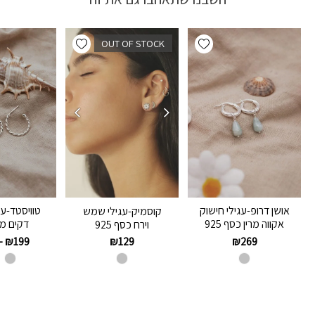
Add wishlist
Add wishlist
OUT OF STOCK
אושן דרופ-עגילי חישוק
טוויסטד-עג
קוסמיק-עגילי שמש
אקווה מרין כסף 925
דקים מ
וירח כסף 925
–
₪
199
₪
269
₪
129