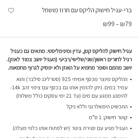
shlist
ברי-עגיל חישוק הליקס עם חרוז מושחל
₪
99
–
₪
79
עגיל חישוק להליקס קטן, עדין ומינימליסטי. מתאים גם כעגיל
רגיל לחורים ראשון/שני/שלישי/רביעי (העגיל יושב צמוד לאוזן).
יושב מהמם וסופר מחמיא על האוזן ולא יפסיק לגרוף מחמאות.
ההליקס מיוצר מכסף אמיתי 925 (סטרלינג סילבר) והוא
עמיד במים. ניתן להזמין אותו גם בכסף עם ציפוי זהב 14k-
להימנע ממגע עם מים (עד 21 ימי עסקים כולל משלוח)
התכשיט היפואלרגני וללא ניקל
קוטר חישוק: 1 ס”מ
העגיל מגיע עם סגירת צינור (יש לפתוח אותו כלפי מעלה)