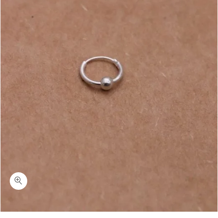
כמות ברי-עגיל חישוק הליקס עם חרוז מושחל