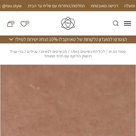
חזרה למעלה
Skip to Conten
רכישה מאובטחת
החלפות/החזרות עם שליח עד הבית
tao.style
הרשימה שלי
0
0
הצטרפו למועדון הלקוחות של טאו וקבלו 10% הנחה ישירות למייל!
עמוד הבית
/
לכל התכשיטים באתר
/
תכשיטים לנשים
/
עגילים
/ ברי-עגיל
חישוק הליקס עם חרוז מושחל