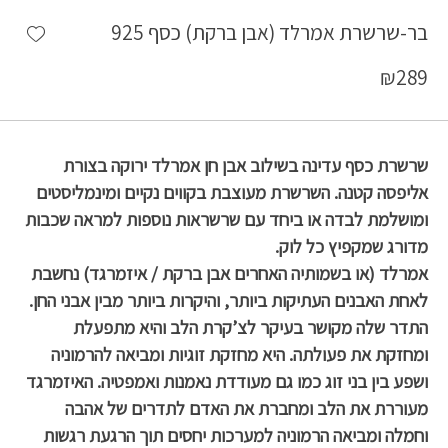
shlist
בר-שרשרת אמרלד (אבן ברקת) כסף 925
₪
289
שרשרת כסף עדינה בשילוב אבן חן אמרלד ירוקה בצורת
אליפסה קטנה. השרשרת מעוצבת בקווים נקיים ומינמליסטים
ומושלמת לבדה או ביחד עם שרשראות נוספות למראה שכבות
מדורג שמקפיץ כל לוק.
אמרלד (או בשמותיה האחרים אבן ברקת / איזמרגד) נחשבת
לאחת האבנים העתיקות ביותר, והיקרות ביותר מבין אבני החן.
התדר שלה מקושר בעיקר לצ’קרת הלב והיא מתפעלת
ומחזקת את פעולתה. היא מחזקת זוגיות ומביאה להרמוניה
ושפע בין בני זוג כמו גם מעודדת נאמנות ואמפטיה. האיזמרגד
מעוררת את הלב ומחברת את האדם לתדרים של אהבה
וחמלה ומביאה הרמוניה למערכות יחסים תוך הרגעת רגשות