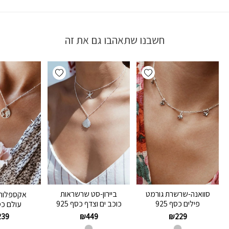
חשבנו שתאהבו גם את זה
Add wishlist
Add wishlist
סוואנה-שרשרת גורמט
ביירון-סט שרשראות
אקספלור
פילים כסף 925
כוכב ים וצדף כסף 925
עולם כסף 
₪
449
₪
229
239