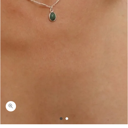
כמות בר-שרשרת אמרלד (אבן ברקת) כסף 925