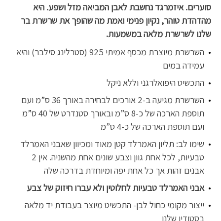
סוערים. איזמרגד נחשבת לאבן המביאה מזל ושפע. היא
מהדהדת טוהר, נקיון פנימי ואמת מה שהופך את שרשרת בר
שלנו לשרשרת מלאה במשמעות.
השרשרת מיוצרת מכסף אמיתי 925 (סטרלינג סילבר) והיא
עמידה במים
התכשיט היפואלרגני וללא ניקל
השרשרת מגיעה ב-2 אורכים לבחירה באורך 36 ס”מ ועם
תוספת הארכה של כ-8 ס”מ ובאורך סטנדרט של 40 ס”מ
ועם תוספת הארכה של כ-4 ס”מ
שימו לב: תליון האמרלד קטן מאוד ומכיוון שאבני האמרלד
טבעיות, לכל אחת גוון וצבע שונים אחת מהשניה. אין 2
אבנים זהות אך כל אחת יפה ומיוחדת בדרכה שלה
אבני האמרלד טבעיות לחלוטין ולא עברו חיזוק של צבע
ייצור מקומי כחול לבן- התכשיט מיוצר בעבודת יד מלאה
בסטודיו שלנו