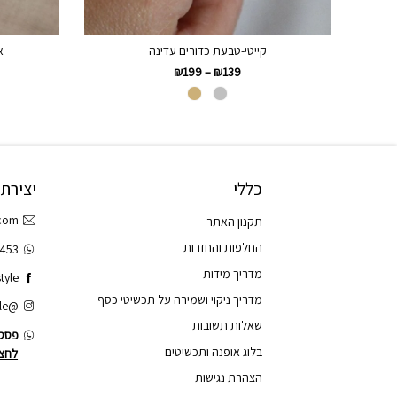
קייטי-טבעת כדורים עדינה
א
₪
199
–
₪
139
כללי
יצירת
.com
תקנון האתר
החלפות והחזרות
3453
מדריך מידות
tyle
מדריך ניקוי ושמירה על תכשיטי כסף
@tao.style
שאלות תשובות
פסס.
בלוג אופנה ותכשיטים
לחצו
הצהרת נגישות