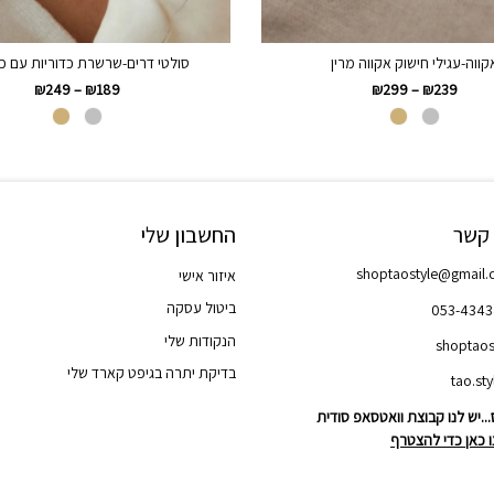
קווה-עגילי חישוק אקווה מרין
סולטי דרים-שרשרת כדוריות עם כו
₪
249
–
₪
189
₪
299
–
₪
239
 קשר
החשבון שלי
shoptaostyle@gmail
איזור אישי
ביטול עסקה
053-434
הנקודות שלי
shoptaos
בדיקת יתרה בגיפט קארד שלי
..יש לנו קבוצת וואטסאפ סודית
 כאן כדי להצטרף