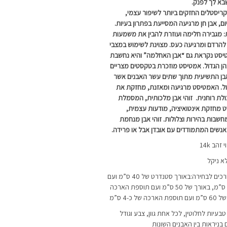
בא לך לפנק.
יסטלים החזקים ביותר לשיפור עצמי,
ם, אבן חן מרגיעה המסייעת בפתרון בעיות.
 מגבירה חלימה ועוזרת להבין את משמעות
הרדם ומרגיעה כעס. מצוינת לשימוש במצבי
טיסט נקראת גם “אבן האחלמה” והיא נחשבת
ן הגדול. אמטיסט מוזכרת בטקסטים מצריים
אבן התשיעית מתוך שתים עשר האבנים אשר
ול. האמטיסט מרגיעה ומאזנת, מחזקת את
ולת רוחנית. זוהי אבן מלכותית, המסמלת
 מחזקת אינטואיציה, מודעות עצמית,
שבות בהירות וצלולות. זוהי אבן מנחמת
נשים המתמודדים עם אובדן אבל או פרידה.
הב 14k
א ניקל
השרשרת מגיעה ב-3 אורכים לבחירה:באורך סטנדרט של 40 ס”מ ועם
תוספת הארכה של כ-4 ס”מ, באורך של 50 ס”מ ועם תוספת הארכה
בעיות לחלוטין, לכל אחת גוון, צבע וגודל
ם בניראות בין האבנים השונות