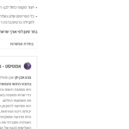
ייצור מקומי כחול לבן- 
כל הפריטים שלנו נשלחי
לחבילה כרטיס ברכה ר
בחר סינון לפי אורך שרשר
בחירת אפשרות
אמטיסט - אחלמה 
צבע אבן חן:
אבן סגולה
בהיבט הרגשי והנפשי:
היא ממתנת רגשות וכעס
כדי שהיא מטעינה באנר
את משמעות החלום.
היא מסייעת להתבונן 
יכולות ריכוז ויצירתיו
והיא מרגיעה ומשקיטה
האנרגיה ומגבירה את 
השלישית (העין של הנ