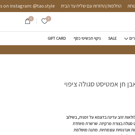
טיסט סגולה ציפוי זהב
שה מאובטחת
החלפות/החזרות עם שליח עד הבית
stagram: @tao.style
0
0
הרשימה שלי
רים
SALE
ניקוי תכשיטי כסף
GIFT CARD
בן חן אמטיסט סגולה ציפוי
לאות זהב עדינה בדוגמא על זמנית, בשילוב
ט סגולה בצורת מרקיזה. שרשרת מיוחדת
ת אנרגטיות עוצמתיות. מתנה מושלמת