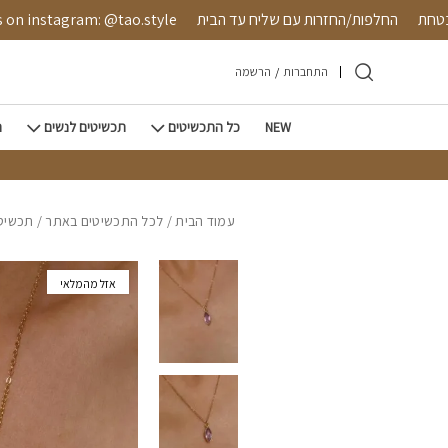
חזרה למעלה
Skip to Conten
שה מאובטחת
החלפות/החזרות עם שליח עד הבית
tagram: @tao.style
התחברות
/
הרשמה
NEW
כל התכשיטים
תכשיטים לנשים
ת
עמוד הבית
/
לכל התכשיטים באתר
/
תכשיטי
אזל מהמלאי