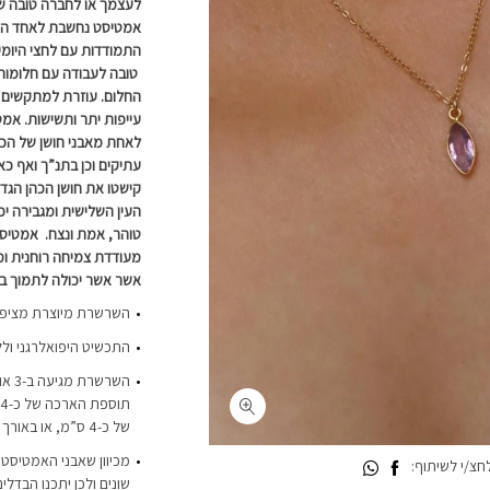
לעצמך או לחברה טובה ש
אמטיסט נחשבת לאחד הקר
התמודדות עם לחצי היומיו
טובה לעבודה עם חלומות:
החלום. עוזרת למתקשים ל
עייפות יתר ותשישות. אמ
לאחת מאבני חושן של הכה
עתיקים וכן בתנ”ך ואף כ
קישטו את חושן הכהן הגד
העין השלישית ומגבירה יכ
טוהר, אמת ונצח. אמטיסט
מעודדת צמיחה רוחנית ומח
אשר אשר יכולה לתמוך בא
השרשרת מיוצרת מציפוי ז
התכשיט היפואלרגני ולל
של כ-4 ס”מ, או באורך של 60 ס”מ ועם תוספת הארכה של כ-4 ס”מ
מכיוון שאבני האמטיסט ט
צ/י לשיתוף:
שונים ולכן יתכנו הבדלי