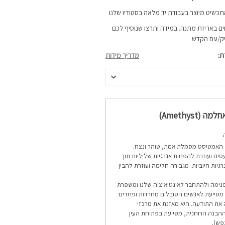
התכשיט מיוצר בעבודת יד מלאה בסטודיו שלנו
ם באריזת מתנה. במידה ותרצו שנוסיף לכם
יק/עם הקדש
ת
מדריך מידות
(Amethyst)
האמטיסט מסמלת אמת, טוהר ונצח.
ים ועוזרת להפחית אנרגיות שליליות תוך
גיות חיוביות.
מגבירה חלימה ועוזרת להבין
פנימה ולהתחבר לאינטואיציה שלנו ומשפרת
ת. מסייעת לאנשים הסובלים מחרדות ופחדים
 את התודעה. היא מאזנת את מרכזי
ההבנה הרוחנית, מסייעת בפתיחת העין
פש).