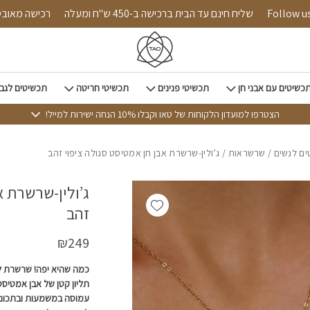
כמות ג'ולין-שרשרת אבן חן אמ
Follow us on ins
שליח חינם עד הבית ברכישה ב-450 ש"ח ומעלה
רכי
כשיטים עם אבני חן
תכשיטי פנינים
תכשיטי חריטה
תכשיטים לגב
הצטרפו למועדון הלקוחות של טאו וקבלו 10% הנחה ישירות למייל!
ם לנשים
/
שרשראות
/ ג’ולין-שרשרת אבן חן אמטיסט סגולה ציפוי זהב
ג’ולין-שרשרת א
Add wishlist
זהב
₪
249
כמה שהיא יפה! שרשרת לו
תליון קטן של אבן אמטיס
עמוסה במשמעות ובתכונו