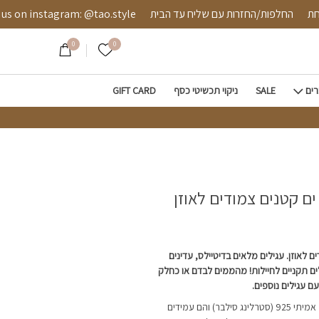
ם צמודים לאוזן
מאובטחת
החלפות/החזרות עם שליח עד הבית
 instagram: @tao.style
0
0
הרשימה שלי
רים
SALE
ניקוי תכשיטי כסף
GIFT CARD
ן ים קטנים צמודים לאוזן
ים לאוזן. עגילים מלאים בדיטיילס, עדינים
ים תקניים לחיילות! מהממים לבדם או כחלק
ם עגילים נוספים.
העגילים מיוצרים מכסף אמיתי 925 (סטרלינג סילבר) והם עמידים