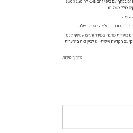
במים. ניתן להזמין אותם גם בכסף עם ציפוי זהב 14k- להימנע ממגע
א ניקל
יוצר בעבודת יד מלאה בסטודיו שלנו
ם באריזת מתנה. במידה ותרצו שנוסיף לכם
ק/עם הקדשה אישית- יש לציין זאת ב”הערות
מדריך מידות