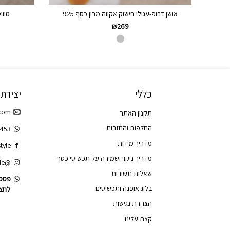
אושן דרופ-עגילי חישוק אקווה מרין כסף 925
טווי
₪
269
כללי
יצירת
.com
תקנון האתר
החלפות והחזרות
3453
מדריך מידות
tyle
מדריך ניקוי ושמירה על תכשיטי כסף
@tao.style
שאלות תשובות
פסס.
בלוג אופנה ותכשיטים
לחצו
הצהרת נגישות
קצת עלינו