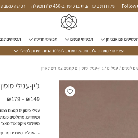
כמות ג'ין-עגילי סוסון ים קטני
Follow us on 
שליח חינם עד הבית ברכישה ב-450 ש"ח ומעלה
רכישה 
כשיטים עם אבני חן
תכשיטי פנינים
תכשיטי חריטה
תכשיטים לגב
הצטרפו למועדון הלקוחות של טאו וקבלו 10% הנחה ישירות למייל!
ם לנשים
/
עגילים
/ ג’ין-עגילי סוסון ים קטנים צמודים לאוזן
ג’ין-עגילי סוסו
Add wishlist
₪
179
–
₪
149
עגילי סוסון ים קטנים צמוד
ומיוחדים. מושלמים כעגיל
משילובי מיקס אנד מאצ’ ע