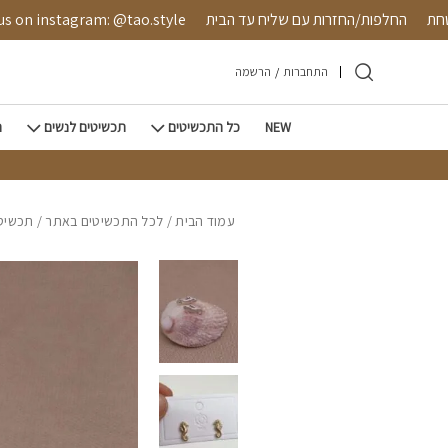
חזרה למעלה
Skip to Conten
מאובטחת
החלפות/החזרות עם שליח עד הבית
instagram: @tao.style
התחברות
/
הרשמה
NEW
כל התכשיטים
תכשיטים לנשים
ת
עמוד הבית
/
לכל התכשיטים באתר
/
תכשיטי