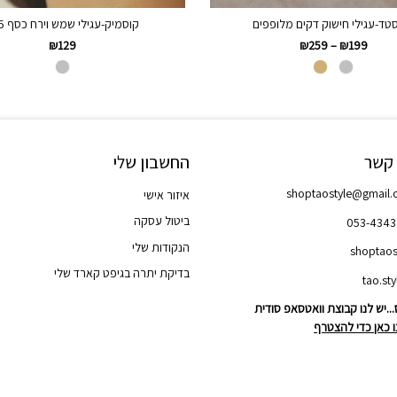
סטד-עגילי חישוק דקים מלופפים
קוסמיק-עגילי שמש וירח כסף 925
₪
129
₪
259
–
₪
199
 קשר
החשבון שלי
shoptaostyle@gmail
איזור אישי
ביטול עסקה
053-434
הנקודות שלי
shoptaos
בדיקת יתרה בגיפט קארד שלי
..יש לנו קבוצת וואטסאפ סודית
 כאן כדי להצטרף