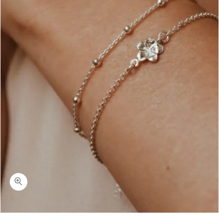
כמות ג'ינג'ר-סט צמידי פרח פלומריה כסף 925