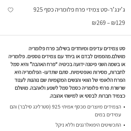
shlist
ג’ינג’ר-סט צמידי פרח פלומריה כסף 925
₪
269
–
₪
129
סט צמידים עדינים ומיוחדים בשילוב פרח פלומריה
מושלם.מהממים לבדם או ביחד עם צמידים נוספים. פלומריה
או בשמה השני פיטנה ידועה בכינויה “פרח האהבה” והיא סמל
לחברות, מסירות ואופטימיות. סתם שתדעו- הפלומריה היא
הפרח הלאומי של הוואי והנשים המקומיות שם נוהגות לענוד
שרשרת פרחי פלומריה כסמל סמל לשפע ולאהבה. מושלם
כצמיד חברות לבסטי או למישהי אהובה.
הצמידים מיוצרים מכסף אמיתי 925 (סטרלינג סילבר) והם
עמידים במים
התכשיטים היפואלרגנים וללא ניקל