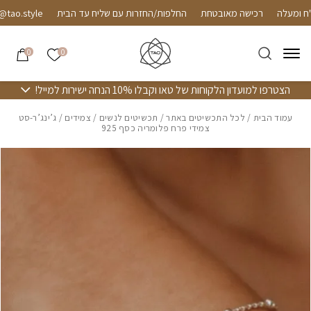
חזרה למעלה
Skip to Conten
רכישה מאובטחת
החלפות/החזרות עם שליח עד הבית
o.style
הרשימה שלי
0
0
הצטרפו למועדון הלקוחות של טאו וקבלו 10% הנחה ישירות למייל!
עמוד הבית
/
לכל התכשיטים באתר
/
תכשיטים לנשים
/
צמידים
/ ג’ינג’ר-סט
צמידי פרח פלומריה כסף 925