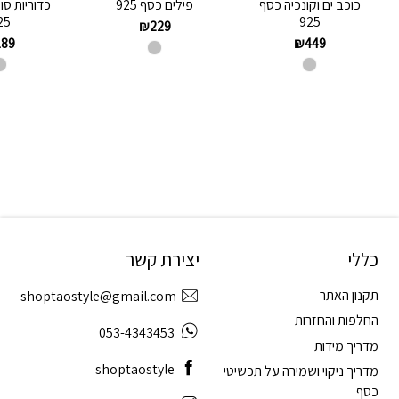
כוכב ים וקונכיה כסף
פילים כסף 925
כדוריות סו
25
925
₪
229
189
₪
449
כללי
יצירת קשר
תקנון האתר
shoptaostyle@gmail.com
החלפות והחזרות
053-4343453
מדריך מידות
shoptaostyle
מדריך ניקוי ושמירה על תכשיטי
כסף