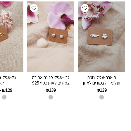
Add wishlist
Add wishlist
פיארה-עגילי נוצה
גריי-עגילי פנינה אפורה
גל-עגילי 
ופלומריה צמודים לאוזן
צמודים לאוזן כסף 925
לאו
–
₪
129
₪
139
₪
139