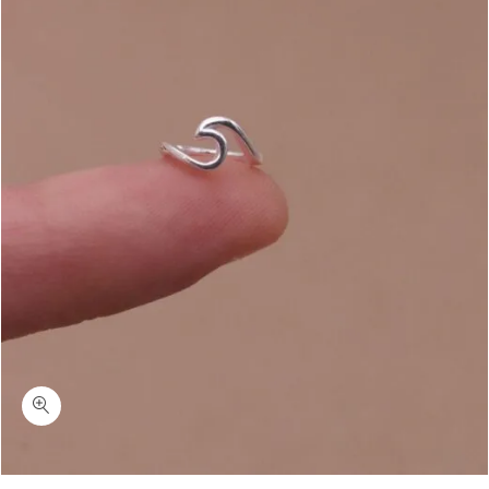
כמות גלי-האליקס/טרגוס בצורת גל