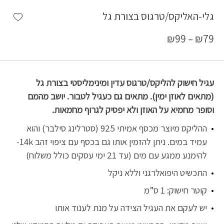
shlist
גלי-האליקס/טרגוס בצורת גל
₪
99
–
₪
79
עגיל חישוק להליקס/טרגוס עדין ומינימליסטי בצורת גל
(מתאים לאוזן ימין). מתאים גם כעגיל לטבור. יושב מהמם
וסופר מחמיא על האוזן ולא יפסיק לגרוף מחמאות.
ההליקס מיוצר מכסף אמיתי 925 (סטרלינג סילבר) והוא
עמיד במים. ניתן להזמין אותו גם בכסף עם ציפוי זהב 14k-
להימנע ממגע עם מים (עד 21 ימי עסקים כולל משלוח)
התכשיט היפואלרגני וללא ניקל
קוטר חישוק: 1 ס”מ
יש לעקם את העגיל הצידה על מנת לענוד אותו