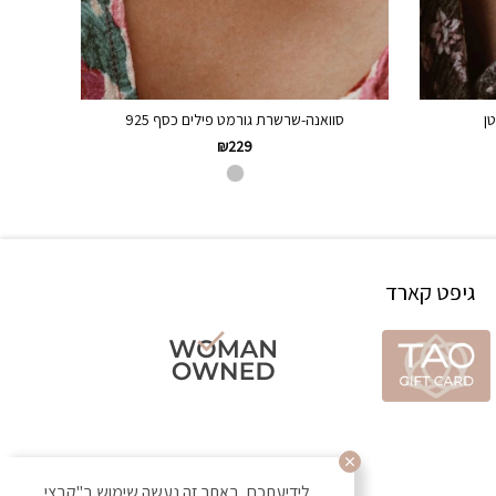
ן
סוואנה-שרשרת גורמט פילים כסף 925
₪
229
גיפט קארד
לידיעתכם, באתר זה נעשה שימוש ב"קבצי