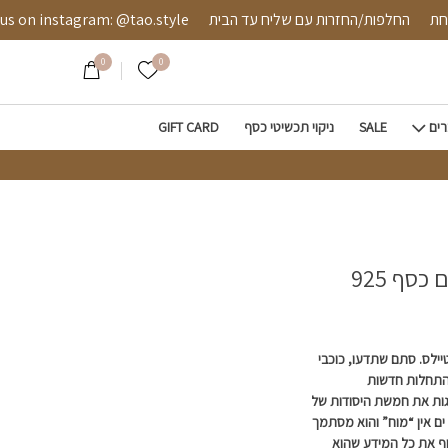
 מאובטחת
החלפות/החזרות עם שליח עד הבית
instagram: @tao.style
0
0
הרשימה שלי
רים
SALE
ניקוי תכשיטי כסף
GIFT CARD
סף 925
יילס. סתם שתדעו, כוכבי
 התחלות חדשות
גות את חמשת היסודות של
ים אין “מוח” והוא מסתמך
ף את כל המידע שהוא