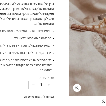
צריך על מנת לשרוד בטבע. פעולה זו היא סי
החשיבות של קבלת החלטות מתוך הקשבה לכל
ממקום שכלי והגיוני. בנוסף אנשים רבים מאמי
סימן לכך שהם בדרך הנכונה בחיים ועליהם 
החלומות שלהם.
הצמיד מיוצר מכסף אמיתי 925 (סטרלינג סילבר) והוא עמיד במים
התכשיט היפואלרגני וללא ניקל
הצמיד פתוח בחלקו האחורי וניתן להגדלה 
ייצור מקומי כחול לבן- התכשיט מיוצר בעבו
כל הפריטים שלנו נשלחים באריזת מתנה. ב
לחבילה כרטיס ברכה ריק/עם הקדשה אישית-
להזמנה”
מדריך מידות
הערות להזמנת פריט זה: