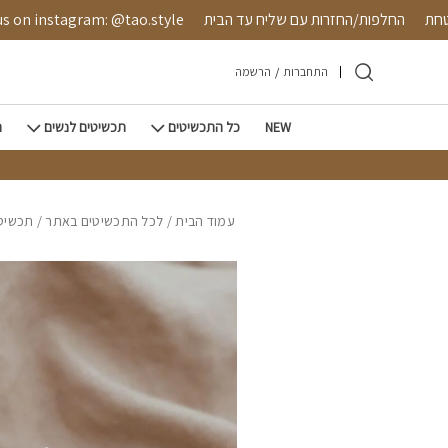
חזרה למעלה
Skip to Conten
 מאובטחת
החלפות/החזרות עם שליח עד הבית
nstagram: @tao.style
התחברות
/
הרשמה
NEW
כל התכשיטים
תכשיטים לנשים
ת
עמוד הבית
/
לכל התכשיטים באתר
/
תכשיטי