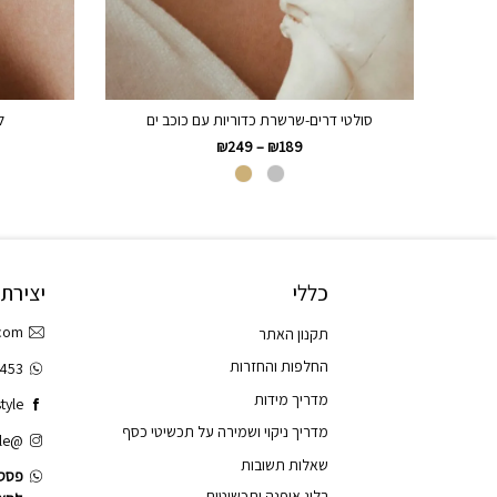
סולטי דרים-שרשרת כדוריות עם כוכב ים
ל
₪
249
–
₪
189
כללי
יצירת
.com
תקנון האתר
החלפות והחזרות
3453
מדריך מידות
tyle
מדריך ניקוי ושמירה על תכשיטי כסף
@tao.style
שאלות תשובות
פסס.
בלוג אופנה ותכשיטים