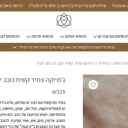
כמות ג'מייקה-צמיד קשיח כוכב ים כסף 925
Follow us on i
שליח חינם עד הבית ברכישה ב-450 ש"ח ומעלה
רכישה
כשיטים עם אבני חן
תכשיטי פנינים
תכשיטי חריטה
תכשיטים לגב
הצטרפו למועדון הלקוחות של טאו וקבלו 10% הנחה ישירות למייל!
ם לנשים
/
צמידים
/ ג’מייקה-צמיד קשיח כוכב ים כסף 925
ג’מייקה-צמיד קשיח כוכב ים כ
Add wishlist
₪
329
צמיד פס קשיח עם כוכב ים מולחם, מלא בדיט
ים מסמלים תקווה, מזל טוב, אומץ, נחישות,
והתחדשות. חמש הזרועות של כוכב הים מייצ
הטבע: אדמה, מים, אש, אוויר ומתכת. לכוכב 
על מערכת העצבים ב”זרועות” שלו כדי לאסו