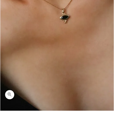
כמות ג'נטל שיבוץ שחור-שרשרת זהב דקה עם תליון משובץ