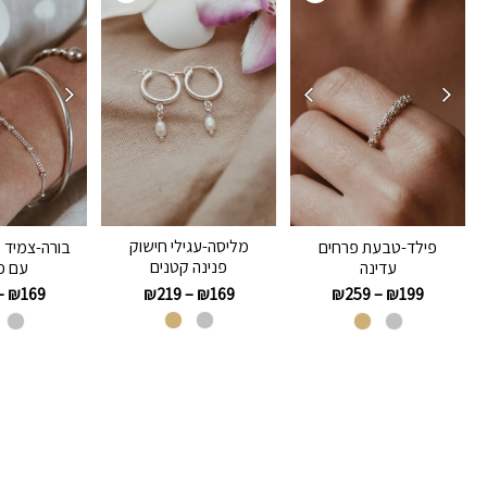
מליסה-עגילי חישוק
פילד-טבעת פרחים
בורה-צמיד כ
פנינה קטנים
עדינה
עם פ
₪
219
–
₪
169
–
₪
169
₪
259
–
₪
199