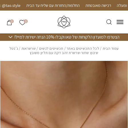
חזרה למעלה
Skip to Conten
רכישה מאובטחת
החלפות/החזרות עם שליח עד הבית
tao.style
הרשימה שלי
0
0
הצטרפו למועדון הלקוחות של טאו וקבלו 10% הנחה ישירות למייל!
עמוד הבית
/
לכל התכשיטים באתר
/
תכשיטים לנשים
/
שרשראות
/ ג’נטל
שיבוץ שחור-שרשרת זהב דקה עם תליון משובץ