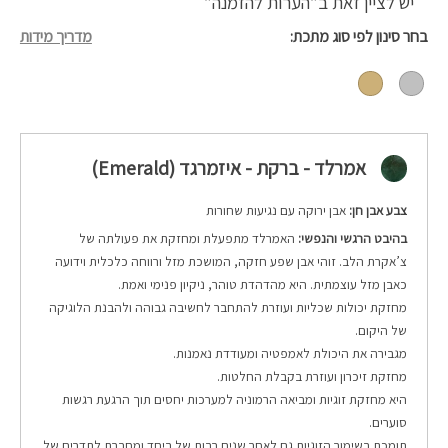
יש לציין זאת ב”הערות להזמנה”
בחר סינון לפי סוג מתכת
מדריך מידות
אמרלד - ברקת - איזמרגד (Emerald)
צבע אבן חן:
אבן ירוקה עם נגיעות שחורות
בהיבט הרגשי והנפשי:
האמרלד מתפעלת ומחזקת את פעולתה של
צ’אקרת הלב. זוהי אבן שפע חזקה, המושכת מזל ורווחה כלכלית וידועה
כאבן מזל עוצמתית. היא מהדהדת טוהר, ניקיון פנימי ואמת.
מחזקת יכולות שכליות ועוזרת להתחבר לחשיבה גבוהה ולהבנת הלוגיקה
של היקום.
מגבירה את היכולת לאמפטיה ומעודדת נאמנות.
מחזקת זיכרון ועוזרת בקבלת החלטות.
היא מחזקת זוגיות ומביאה הרמוניה למערכות יחסים תוך הרגעת רגשות
סוערים.
תומכת בשימור הזוגיות גם לאחר שנים רבות של ביחד ומחברת לתדרים של