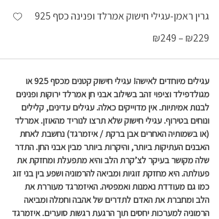
shlist
גרין ראמן-עגילי חישוק אמרלד ופנינה כסף 925
₪
249
–
₪
229
עגילים מיוחדים לאישה! עגילי חישוק קטנים מכסף 925 או
מגולדפילד וציפוי זהב בשילוב אבני חן אמרלד ירוקות ופנינים
לבנות אמיתיות. אין מדוייקים כאלה. עגילים עדינים, קלילים
ונוחים בטירוף. עגילי חישוק שלא תרצו לנוריד מהאוזן. אמרלד
(או בשמותיה האחרים אבן ברקת / איזמרגד) נחשבת לאחת
האבנים העתיקות ביותר, והיקרות ביותר מבין אבני החן. התדר
שלה מקושר בעיקר לצ’קרת הלב והיא מתפעלת ומחזקת את
פעולתה. היא מחזקת זוגיות ומביאה להרמוניה ושפע בין בני זוג
כמו גם מעודדת נאמנות ואמפטיה. האיזמרגד מעוררת את
הלב ומחברת את האדם לתדרים של אהבה וחמלה ומביאה
הרמוניה למערכות יחסים תוך הרגעת רגשות סוערים. איזמרגד