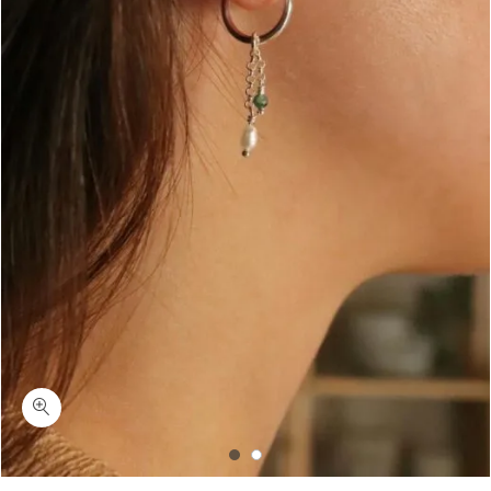
כמות גרין ראמן-עגילי חישוק אמרלד ופנינה כסף 925