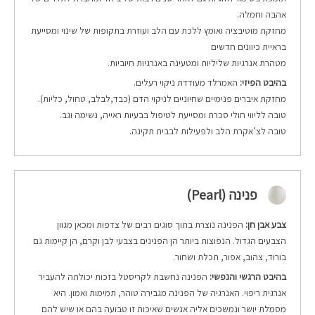
אהבה וחמלה.
מחזקת מוטיבציה ואומץ ללכת עם הלב ועוזרת בתקופות של שינוי ומסייעת
בראיית כיוונים חדשים
מטהרת אנרגיות שליליות ומטעינה באנרגיות חיוביות.
בהיבט הפיזי:
האמרלד מעודדת ניקוי רעלים.
מחזקת איברים פנימיים שחיוניים לניקוי הדם (כבד,לבלב, טחול, כליות).
טובה לליווי חולי סכרת ומסייעת לטיפול בבעיות ראייה, נשימה וגב.
טובה לצ’אקרת הלב ולפעילות לבבית תקינה.
פנינה (Pearl)
צבע אבן חן:
הפנינה נוצרת בתוך סוגים רבים של צדפות ומכאן מגוון
הצבעים הגדול. הנפוצות ביותר הן הפנינים בצבעי לבן וקרם, הן קיימות גם
בורוד, צהוב, אפור, תכלת ושחור.
בהיבט הרגשי והנפשי:
הפנינה נחשבת לקריסטל בזכות יכולתה להעביר
אנרגית ריפוי. האנרגיה של הפנינה מגבירה טוהר, תמימות ואמון. היא
מסמלת יושר ונמשכים אליה אנשים שאיכות זו טבועה בהם או שיש להם