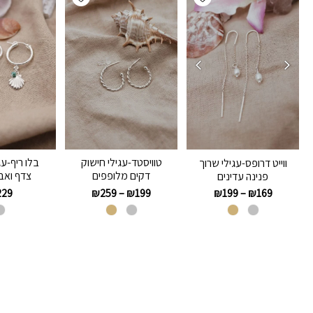
טוויסטד-עגילי חישוק
בלו ריף-עג
ווייט דרופס-עגילי שרוך
דקים מלופפים
צדף ואבן
פנינה עדינים
229
₪
259
–
₪
199
₪
199
–
₪
169