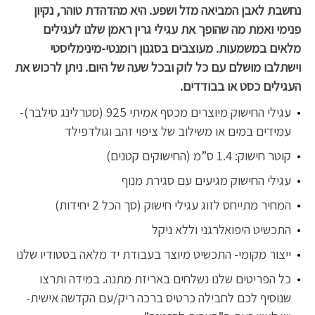
נחשבת לאבן המביאה מזל ושפע. היא מהדהדת טוהר, נקיון
פנימי ואמת מה שהופך את עגילי גרין ראמן שלנו לעגילים
מלאים במשמעות. מעוצבים בסגנון רומנטי-מינימליסטי
וישתלבו מושלם עם כל לוק ובכל שעה של היום. ניתן לרכוש את
העגילים כסט או בבודדים.
עגילי החישוק מיוצרים מכסף אמיתי 925 (סטרלינג סילבר)-
עמידים במים או משילוב של ציפוי זהב וגולדפילד
קוטר חישוק: 1.4 ס”מ (החישוקים קטנים)
עגילי החישוק מגיעים עם סגירת מנוף
המחיר מתייחס לזוג עגילי חישוק (סך הכל 2 יחידות)
התכשיט היפואלרגני וללא ניקל
ייצור מקומי- התכשיט מיוצר בעבודת יד מלאה בסטודיו שלנו
כל הפריטים שלנו נשלחים באריזת מתנה. במידה ותרצו
שנוסיף לכם לחבילה כרטיס ברכה ריק/עם הקדשה אישית-