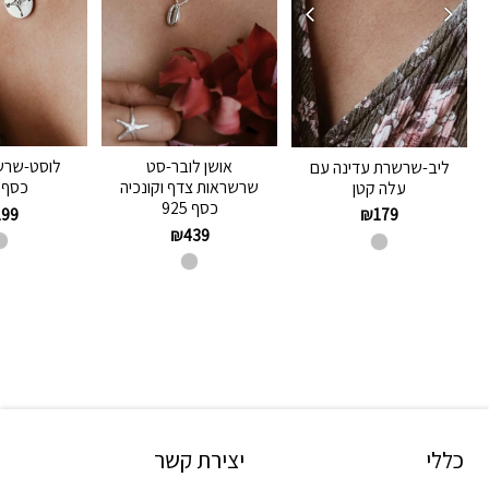
אושן לובר-סט
לוסט-שרש
ליב-שרשרת עדינה עם
שרשראות צדף וקונכיה
כסף 925
עלה קטן
כסף 925
199
₪
179
₪
439
כללי
יצירת קשר