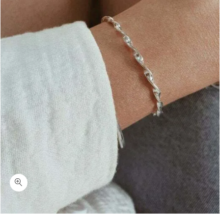
כמות ג'רמי-צמיד קשיח דק מלופף כסף 925