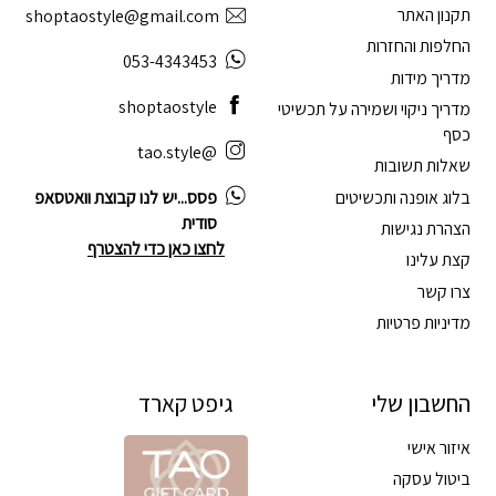
תקנון האתר
shoptaostyle@gmail.com
החלפות והחזרות
053-4343453
מדריך מידות
shoptaostyle
מדריך ניקוי ושמירה על תכשיטי
כסף
@tao.style
שאלות תשובות
בלוג אופנה ותכשיטים
פסס...יש לנו קבוצת וואטסאפ
סודית
הצהרת נגישות
לחצו כאן כדי להצטרף
קצת עלינו
צרו קשר
מדיניות פרטיות
החשבון שלי
גיפט קארד
איזור אישי
ביטול עסקה