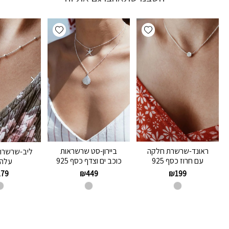
Add wishlist
Add wishlist
ראונד-שרשרת חלקה
ביירון-סט שרשראות
ליב-שרשרת
עם חרוז כסף 925
כוכב ים וצדף כסף 925
עלה 
₪
449
₪
199
179