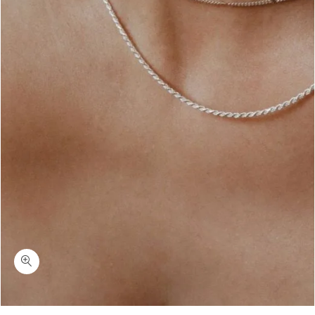
כמות דארמה-סט שרשראות כסף מדורגות ללא תליון