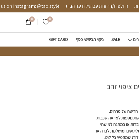
מאובטחת
החלפות/החזרות עם שליח עד הבית
 instagram: @tao.style
0
0
הרשימה שלי
רים
SALE
ניקוי תכשיטי כסף
GIFT CARD
ציפוי זהב
 חריטה של פרחים.
ת נוספות למראה שכבות
רות או כמתנה למישהי
מליסטים ומושלמת לבדה או
ורג שמקפיץ כל לוק.