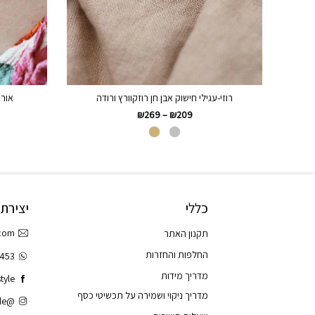
רוזי-עגילי חישוק אבן חן רוזקוורץ ורודה
אור
₪
269
–
₪
209
כללי
יצירת
.com
תקנון האתר
החלפות והחזרות
3453
מדריך מידות
tyle
מדריך ניקוי ושמירה על תכשיטי כסף
@tao.style