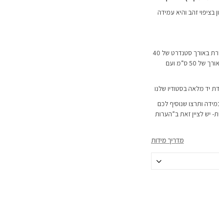
בציפוי זהב והיא עמידה
השרשרת מגיעה ב-2 אורכים לבחירה: שרשרת באורך סטנדרט של 40
ס”מ ועם תוספת הארכה של כ-4 ס”מ או באורך של 50 ס”מ ועם
דת יד מלאה בסטודיו שלנו
מידה ותרצו שנוסיף לכם
 יש לציין זאת ב”הערות
מדריך מידות