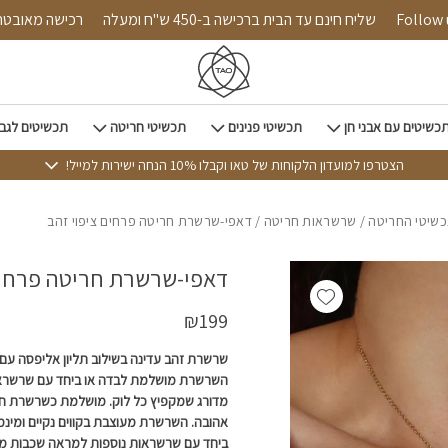
כמות דאפי-שרשרת חריטה פרחים ציפוי זהב
Follow us on 
שליח חינם עד הבית ברכישה ב-450 ש"ח ומעלה
רכישה 
כשיטים עם אבני חן
תכשיטי פנינים
תכשיטי חריטה
תכשיטים לגב
הצטרפו למועדון הלקוחות של טאו וקבלו 10% הנחה ישירות למייל!
שיטי החריטה
/
שרשראות חריטה
/ דאפי-שרשרת חריטה פרחים ציפוי זהב
דאפי-שרשרת חריטה פרחים 
Add wishlist
₪
199
שרשרת זהב עדינה בשילוב תליון אליפסה עם
השרשרת מושלמת לבדה או ביחד עם שרשראו
מדורג שמקפיץ כל לוק. מושלמת כשרשרת חב
אהובה. השרשרת מעוצבת בקווים נקיים ומינ
ביחד עם שרשראות נוספות למראה שכבות מד