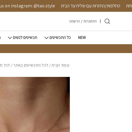
חזרה למעלה
Skip to Conten
 מאובטחת
החלפות/החזרות עם שליח עד הבית
instagram: @tao.style
התחברות
/
הרשמה
NEW
כל התכשיטים
תכשיטים לנשים
ת
עמוד הבית
/
לכל התכשיטים באתר
/
לכל תכ